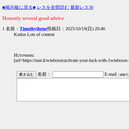
■掲示板に戻る■
レスを全部読む
最新レス30
Honestly several good advice
1 名前：
Timothythene
投稿日：2025/10/19(日) 20:46
Kudos Lots of content
Источник:
[url=https://rant.li/winboost/activate-your-luck-with-1winboo
名前：
E-mail
（省略可