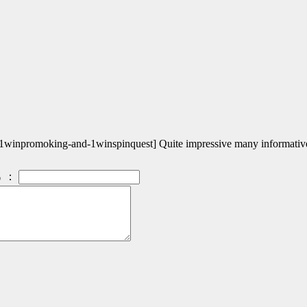
st-1winpromoking-and-1winspinquest] Quite impressive many informativ
：
）