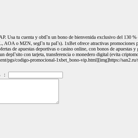
AP. Usa tu cuenta y obtГn un bono de bienvenida exclusivo del 130 % 
RL, AOA o MZN, segГn tu paГs). 1xBet ofrece atractivas promociones p
as de apuestas deportivas o casino online, con bonos de apuestas y giro
 un depГsito con tarjeta, transferencia o monedero digital (evita criptom
ent/pgs/codigo-promocional-1xbet_bono-vip.html][img]https://san2.ru/sm
：
）