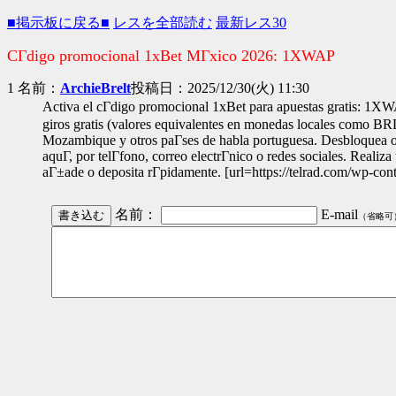
■掲示板に戻る■
レスを全部読む
最新レス30
CГdigo promocional 1xBet MГxico 2026: 1XWAP
1 名前：
ArchieBrelt
投稿日：2025/12/30(火) 11:30
Activa el cГdigo promocional 1xBet para apuestas gratis: 1XW
giros gratis (valores equivalentes en monedas locales como B
Mozambique y otros paГses de habla portuguesa. Desbloquea ofert
aquГ, por telГfono, correo electrГnico o redes sociales. Realiza
aГ±ade o deposita rГpidamente. [url=https://telrad.com/wp-cont
名前：
E-mail
（省略可