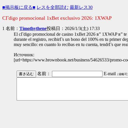
■掲示板に戻る■
レスを全部読む
最新レス30
CГdigo promocional 1xBet exclusivo 2026: 1XWAP
1 名前：
Timothythene
投稿日：2026/1/3(土) 17:33
El cГdigo promocional de casino 1xBet 2026 в” 1XWAP в” te da 
durante el registro, recibirГs un bono del 100% en tu primer d
muy sencillo: en cuanto lo recibas en tu cuenta, tendrГs que r
Источник:
[url=https://www.brownbook.net/business/54626533/promo-co
名前：
E-mail
（省略可