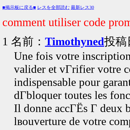
■掲示板に戻る■
レスを全部読む
最新レス30
comment utiliser code pro
1 名前：
Timothyned
投稿日：
Une fois votre inscriptio
valider et vГrifier votre 
indispensable pour garant
dГbloquer toutes les fonct
Il donne accГЁs Г deux b
lвouverture de votre comp