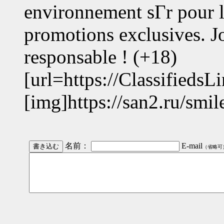
environnement sГr pour les
promotions exclusives. J
responsable ! (+18)
[url=https://Classifieds
[img]https://san2.ru/smile
名前：
E-mail
（省略可