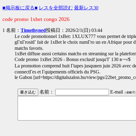
■掲示板に戻る■
レスを全部読む
最新レス30
code promo 1xbet congo 2026
1 名前：
Timothyned
投稿日：2026/2/1(日) 03:44
Le code promotionnel 1xBet: 1XLUX777 vous permet de tripler 
gГnГrositГ fait de 1xBet le choix numГro un en Afrique pour dГ
matchs favoris.
1xBet diffuse aussi certains matchs en streaming sur la platefor
Code promo 1xBet 2026 - Bonus exclusif jusqu'Г 130 в￢/$
La promotion comprend huit Гtapes jusquвen juin 2026 avec des
connectГes et Гquipements officiels du PSG.
le Gabon [url=https://digitalszalon.hu/view/pgs/22bet_promo_co
名前：
E-mail
（省略可