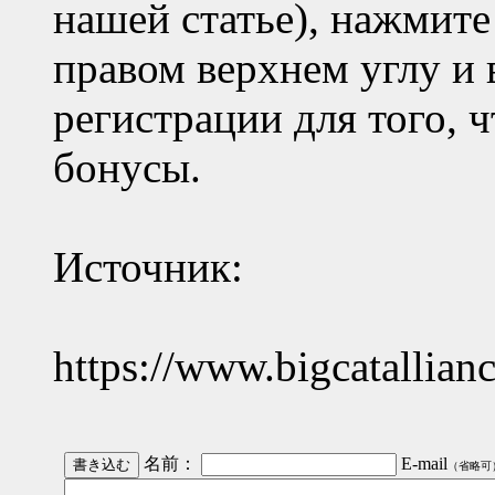
нашей статье), нажмите
правом верхнем углу и 
регистрации для того, 
бонусы.
Источник:
https://www.bigcatallianc
名前：
E-mail
（省略可