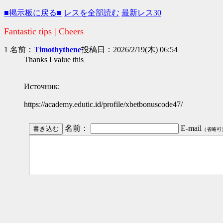
■掲示板に戻る■
レスを全部読む
最新レス30
Fantastic tips | Cheers
1 名前：
Timothythene
投稿日：2026/2/19(木) 06:54
Thanks I value this
Источник:
https://academy.edutic.id/profile/xbetbonuscode47/
名前：
E-mail
（省略可