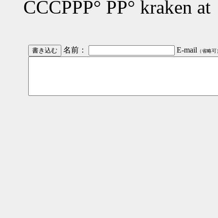
СССРРР° РР° kraken at
名前：
E-mail
（省略可