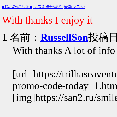
■掲示板に戻る■
レスを全部読む
最新レス30
With thanks I enjoy it
1 名前：
RussellSon
投稿日：
With thanks A lot of info
[url=https://trilhaseavent
promo-code-today_1.htm
[img]https://san2.ru/smile