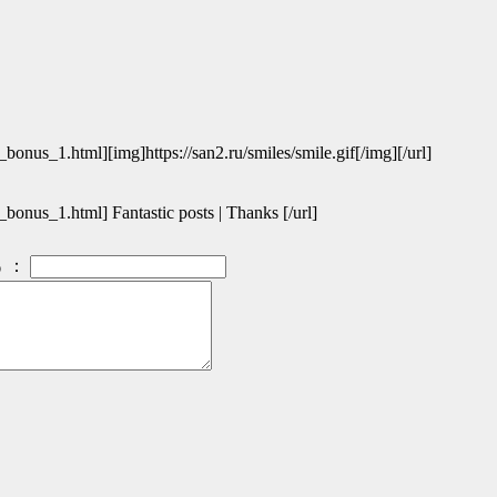
nus_1.html][img]https://san2.ru/smiles/smile.gif[/img][/url]
nus_1.html] Fantastic posts | Thanks [/url]
：
）