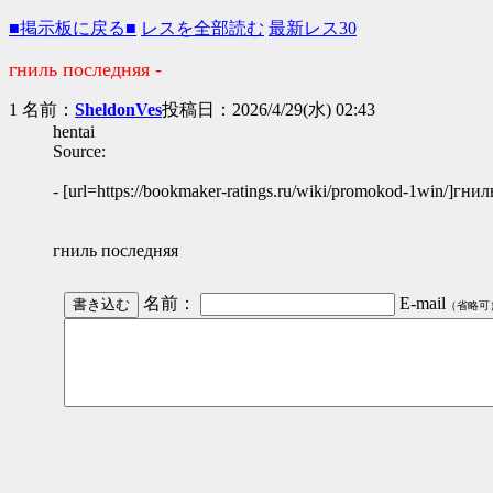
■掲示板に戻る■
レスを全部読む
最新レス30
гниль последняя -
1 名前：
SheldonVes
投稿日：2026/4/29(水) 02:43
hentai
Source:
- [url=https://bookmaker-ratings.ru/wiki/promokod-1win/]гнил
гниль последняя
名前：
E-mail
（省略可