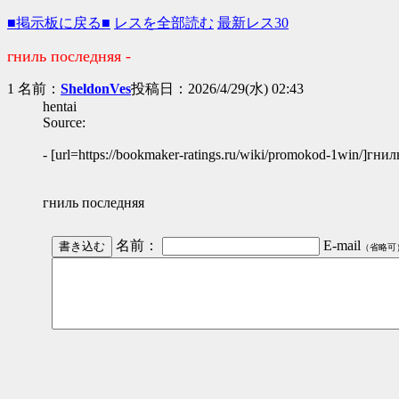
■掲示板に戻る■
レスを全部読む
最新レス30
гниль последняя -
1 名前：
SheldonVes
投稿日：2026/4/29(水) 02:43
hentai
Source:
- [url=https://bookmaker-ratings.ru/wiki/promokod-1win/]гнил
гниль последняя
名前：
E-mail
（省略可