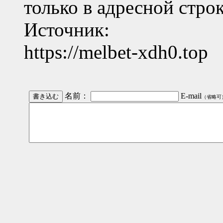
только в адресной строк
Источник:
https://melbet-xdh0.top
名前：
E-mail
（省略可