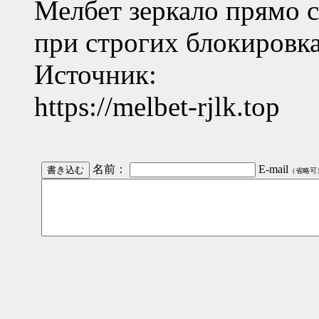
Мелбет зеркало прямо с
при строгих блокировка
Источник:
https://melbet-rjlk.top
名前：
E-mail
（省略可