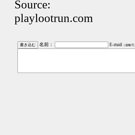
Source:
playlootrun.com
名前：
E-mail
（省略可