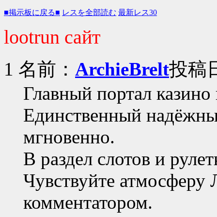
■掲示板に戻る■
レスを全部読む
最新レス30
lootrun сайт
1 名前：
ArchieBrelt
投稿日：
Главный портал казино 
Единственный надёжный
мгновенно.
В раздел слотов и рулет
Чувствуйте атмосферу Л
комментатором.