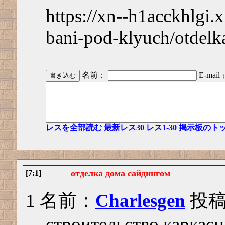
https://xn--h1acckhlgi.
bani-pod-klyuch/otdelk
名前：
E-mail
（
レスを全部読む
最新レス30
レス1-30
掲示板のト
отделка дома сайдингом
[7:1]
1 名前：
Charlesgen
投稿日
строительство каркас