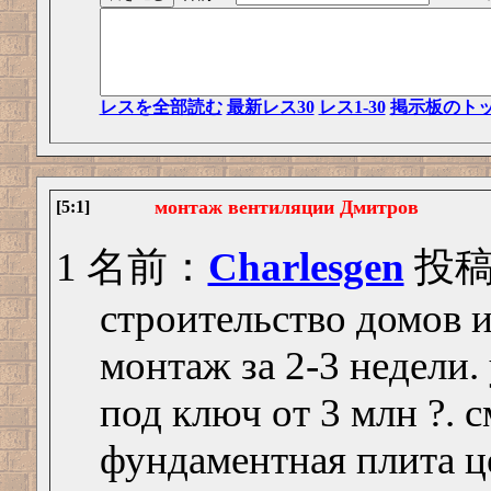
レスを全部読む
最新レス30
レス1-30
掲示板のト
монтаж вентиляции Дмитров
[5:1]
1 名前：
Charlesgen
投稿日
строительство домов 
монтаж за 2-3 недели.
под ключ от 3 млн ?. с
фундаментная плита 