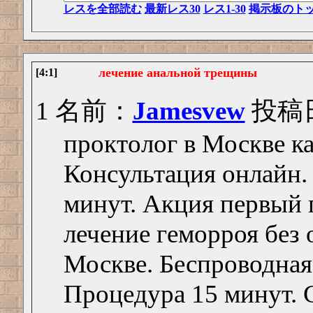
レスを全部読む
最新レス30
レス1-30
掲示板のト
лечение анальной трещины
[4:1]
1 名前：
Jamesvew
投稿日：
проктолог в Москве к
Консультация онлайн.
минут. Акция первый 
лечение геморроя без 
Москве. Беспроводная
Процедура 15 минут. С