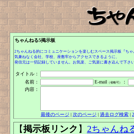
ちゃんねる5掲示板
2ちゃんねる的にコミュニケーションを楽しむスペース掲示板『ちゃん
気兼ねなく会社、学校、座敷牢からアクセスできるように、
発信元は一切記録していません。お気楽、ご気楽に書き込んで下さ
タイトル：
名前：
E-mail
：
（省略可）
内容：
最後のページ
|
次のページ
|
過去ログ検索
|
【
掲示板リンク
】
2ちゃんね