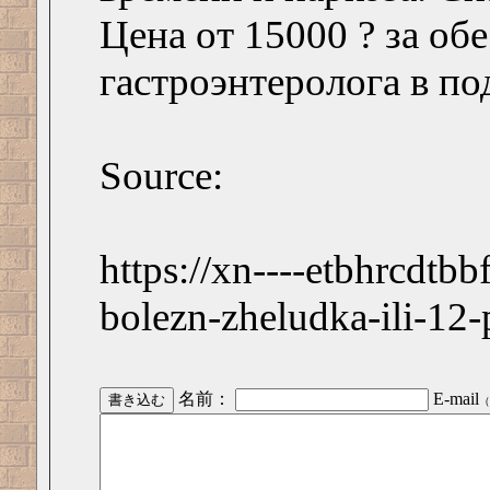
Цена от 15000 ? за об
гастроэнтеролога в по
Source:
https://xn----etbhrcdtb
bolezn-zheludka-ili-12-
名前：
E-mail
（