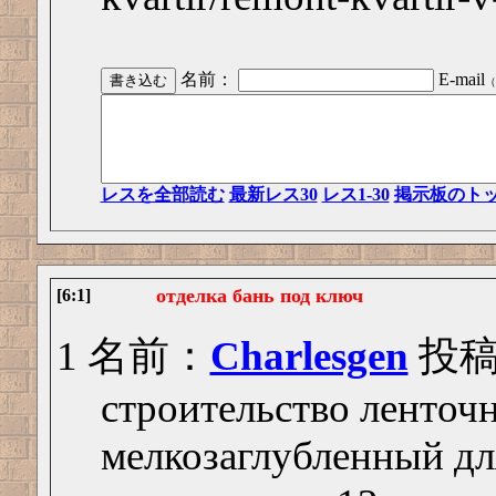
名前：
E-mail
（
レスを全部読む
最新レス30
レス1-30
掲示板のト
отделка бань под ключ
[6:1]
1 名前：
Charlesgen
投稿日
строительство ленточ
мелкозаглубленный дл