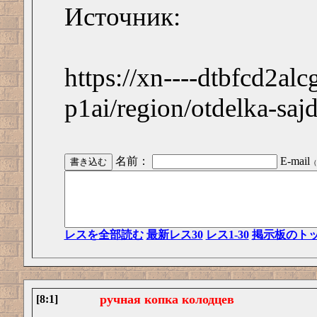
Источник:
https://xn----dtbfcd2alc
p1ai/region/otdelka-sa
名前：
E-mail
（
レスを全部読む
最新レス30
レス1-30
掲示板のト
ручная копка колодцев
[8:1]