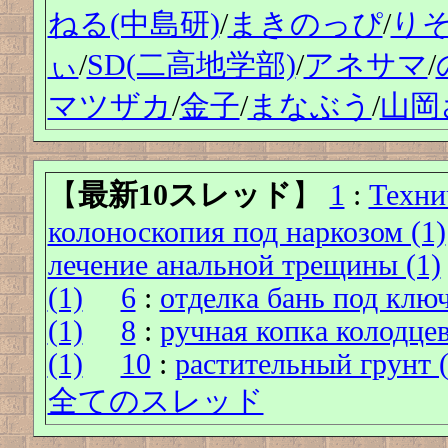
ねる(中島研)
/
まきのっぴ
/
り
ぃ
/
SD(二高地学部)
/
アネサマ
/
マツザカ
/
金子
/
まなぶう
/
山岡
【
最新10スレッド
】
1
:
Техни
колоноскопия под наркозом (1)
лечение анальной трещины (1)
(1)
6
:
отделка бань под ключ
(1)
8
:
ручная копка колодцев
(1)
10
:
растительный грунт (
全てのスレッド