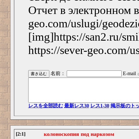
Отчет в электронном вид
geo.com/uslugi/geodezi
[img]https://san2.ru/smi
https://sever-geo.com/u
名前：
E-mail
（
レスを全部読む
最新レス30
レス1-30
掲示板のト
колоноскопия под наркозом
[2:1]