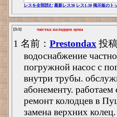
レスを全部読む
最新レス30
レス1-30
掲示板のト
чистка колодцев цена
[3:1]
1 名前：
Prestondax
投稿日
водоснабжение частно
погружной насос с по
внутри трубы. обслуж
абонементу. работаем
ремонт колодцев в Пу
замена верхних колец.