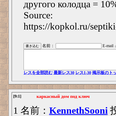
другого колодца = 10
Source:
https://kopkol.ru/septi
名前：
E-mail
（
レスを全部読む
最新レス30
レス1-30
掲示板のト
каркасный дом под ключ
[9:1]
1 名前：
KennethSooni
投