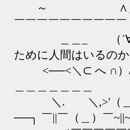
～ ∧＿∧＿_
￣￣￣￣￣￣￣￣￣￣
＿＿_ （´∀｀ ,）
ために人間はいるのか
<──<＼⊂ へ ∩）
＿＿＿＿＿＿＿
＼. ＼,>'（＿）i'''i
──┐ ￣||￣（＿）￣~||