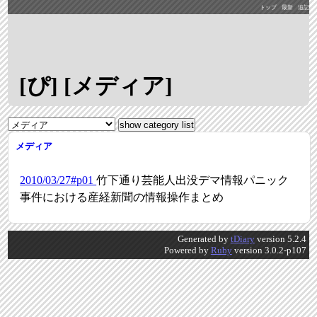
トップ
最新
追記
[ぴ] [メディア]
メディア
2010/03/27#p01
竹下通り芸能人出没デマ情報パニック
事件における産経新聞の情報操作まとめ
Generated by
tDiary
version 5.2.4
Powered by
Ruby
version 3.0.2-p107