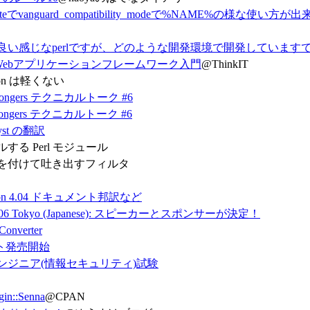
plateでvanguard_compatibility_modeで%NAME%の様
良い感じなperlですが、どのような開発環境で開発しています
よるWebアプリケーションフレームワーク入門
@ThinkIT
ation は軽くない
l Mongers テクニカルトーク #6
l Mongers テクニカルトーク #6
alyst の翻訳
ルする Perl モジュール
を付けて吐き出すフィルタ
cation 4.04 ドキュメント邦訳など
 2006 Tokyo (Japanese): スピーカーとスポンサーが決定！
onverter
ット発売開始
ンジニア(情報セキュリティ)試験
gin::Senna
@CPAN