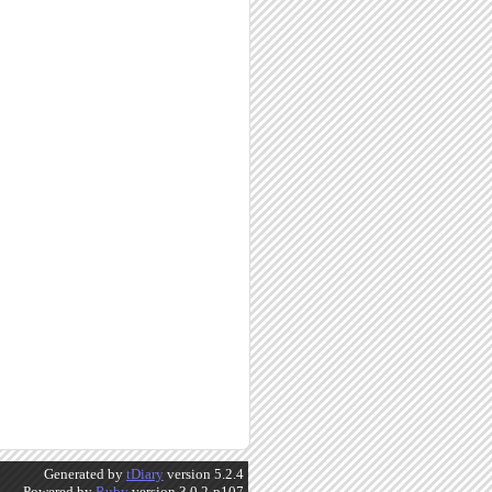
Generated by
tDiary
version 5.2.4
Powered by
Ruby
version 3.0.2-p107