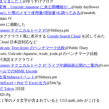
a 始まりました！
@ゆうすけブログ
，Unicode::Japanese に未公開機能が…
@daily dayflower
seした際のメモリ使用量(増加量)を調べてみる
@iandeth.
lder ｲｲ
InForm に感動した
l Mongers テクニカルトーク #7
@Shibuya.pm
 情報をタグクラウド風に表示する
Google Search Cloud
を試してみた
rch Cloud 日本語対応など
Jcode.pm, Text::Iconv のベンチマーク比較
@Public Diary
:Iconv, Unicode::Japanese, Jcode, jcode.pl のベンチマーク比較
針演説タグクラウド
erl Mongers テクニカルトーク #7 ライブ中継録画公開のご案内
@i-re
ールでのMIME Encode
出張Shibuyaイベント
@Shibuya.pm
riteExcel = Perl で Excel 出力
@Drk7jp
07 Tokyo
2日目
BD::Pg
 に [ 等のメタ文字が含まれていると CGI::path_info がこける