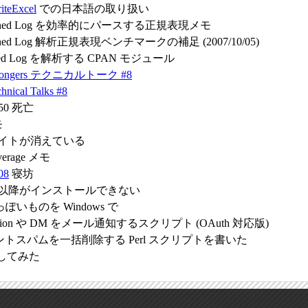
iteExcel
での日本語の取り扱い
ombined Log を効率的にパースする正規表現メモ
bined Log 解析正規表現ベンチマークの補足 (2007/10/05)
bied Log を解析する CPAN モジュール
l Mongers テクニカルトーク #8
hnical Talks #8
.50 死亡
モ
 のサイトが消えている
Average メモ
08
寝坊
0.44 以降がインストールできない
ge っぽいものを Windows で
 mention や DM をメール通知するスクリプト (OAuth 対応版)
コメントスパムを一括削除する Perl スクリプトを書いた
を試してみた