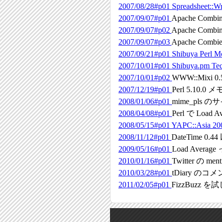
2007/08/28#p01
Spreadsheet::Wr
2007/09/07#p01
Apache C
2007/09/07#p02
Apache Com
2007/09/07#p03
Apache Com
2007/09/21#p01
Shibuya Per
2007/10/01#p01
Shibuya.pm Tec
2007/10/01#p02
WWW::Mixi 0
2007/12/19#p01
Perl 5.10.0 メ
2008/01/06#p01
mime_pls
2008/04/08#p01
Perl で Load 
2008/05/15#p01
YAPC::Asia 20
2008/11/12#p01
DateTime 
2009/05/16#p01
Load Avera
2010/01/16#p01
Twitter の
2010/03/28#p01
tDiary の
2011/02/05#p01
FizzBuzz 