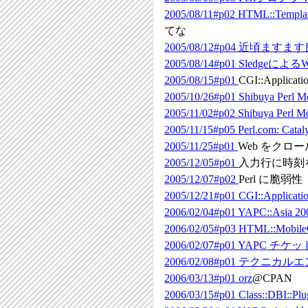
2005/08/11#p02
HTML::Tem
てな
2005/08/12#p04
近頃ますます
2005/08/14#p01
Sledgeに
2005/08/15#p01
CGI::Applic
2005/10/26#p01
Shibuya Per
2005/11/02#p02
Shibuya Per
2005/11/15#p05
Perl.com: Cat
2005/11/25#p01
Web をクロー
2005/12/05#p01
入力行に時刻
2005/12/07#p02
Perl に脆弱性
2005/12/21#p01
CGI::Appli
2006/02/04#p01
YAPC::Asia
2006/02/05#p03
HTML::MobileC
2006/02/07#p01
YAPC チケ
2006/02/08#p01
テクニカルエ
2006/03/13#p01
orz
@CPAN
2006/03/15#p01
Class::DBI::Plu