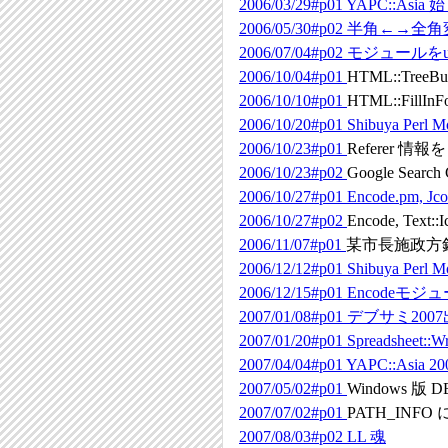
2006/03/29#p01
YAPC::Asi
2006/05/30#p02
半角←→全角変換
2006/07/04#p02
モジュールをu
2006/10/04#p01
HTML::TreeBui
2006/10/10#p01
HTML::Fill
2006/10/20#p01
Shibuya Per
2006/10/23#p01
Referer
2006/10/23#p02
Google Sea
2006/10/27#p01
Encode.pm, 
2006/10/27#p02
Encode, Text:
2006/11/07#p01
某市長施政方
2006/12/12#p01
Shibuya P
2006/12/15#p01
Encodeモジュ
2007/01/08#p01
デブサミ2007
2007/01/20#p01
Spreadsheet::W
2007/04/04#p01
YAPC::Asia 20
2007/05/02#p01
Windows 版 D
2007/07/02#p01
PATH_INFO
2007/08/03#p02
LL 魂