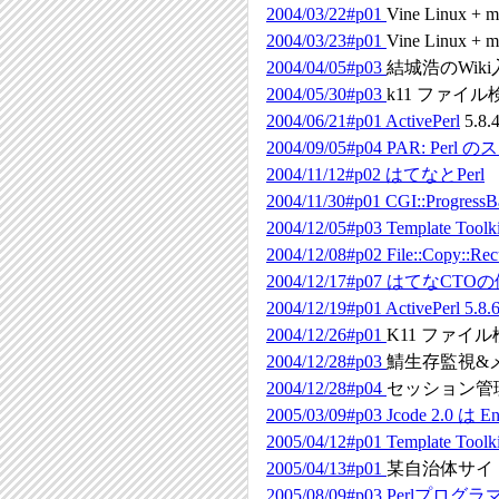
2004/03/22#p01
Vine Linux + m
2004/03/23#p01
Vine Linux + m
2004/04/05#p03
結城浩のWiki
2004/05/30#p03
k11 ファイル検
2004/06/21#p01
ActivePerl
5.8.
2004/09/05#p04
PAR: Perl
2004/11/12#p02
はてなとPerl
2004/11/30#p01
CGI::ProgressB
2004/12/05#p03
Template Toolki
2004/12/08#p02
File::Copy::Rec
2004/12/17#p07
はてなCTO
2004/12/19#p01
ActivePerl 5.8.
2004/12/26#p01
K11 ファイ
2004/12/28#p03
鯖生存監視&
2004/12/28#p04
セッション管
2005/03/09#p03
Jcode 2.0 は
2005/04/12#p01
Template T
2005/04/13#p01
某自治体サイト
2005/08/09#p03
Perlプログラ