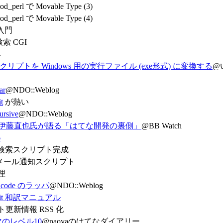
od_perl で Movable Type (3)
od_perl で Movable Type (4)
入門
索 CGI
4
 のスクリプトを Windows 用の実行ファイル (exe形式) に変換する
@
ar
@NDO::Weblog
t
が熱い
ursive
@NDO::Weblog
の伊藤直也氏が語る「はてな開発の裏側」
@BB Watch
6
ル検索スクリプト完成
メール通知スクリプト
理
 Encode のラッパ
@NDO::Weblog
oolkit 和訳マニュアル
更新情報 RSS 化
マのレベル10
@naoyaのはてなダイアリー