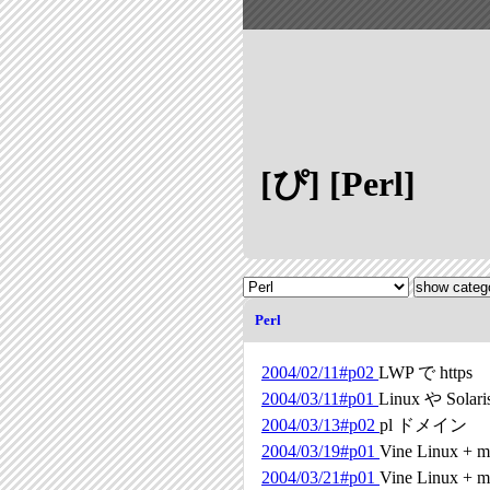
[ぴ] [Perl]
Perl
2004/02/11#p02
LWP で https
2004/03/11#p01
Linux や Solari
2004/03/13#p02
pl ドメイン
2004/03/19#p01
Vine Linux + m
2004/03/21#p01
Vine Linux + m