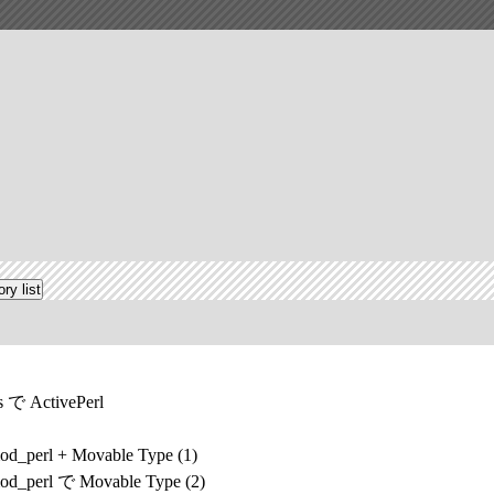
s で ActivePerl
od_perl + Movable Type (1)
od_perl で Movable Type (2)