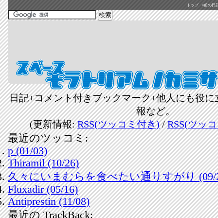
トップ
«前の日記(2
日記+コメント付きブックマーク+他人にも役に
報など。
(更新情報:
RSS(ツッコミ付き)
/
RSS(ツッ
最近のツッコミ:
p (01/03)
Thiramil (10/26)
久々にいまむらを食べたい通りすがり (09/2
Fluxadir (05/16)
Antiprestin (11/08)
最近の TrackBack: