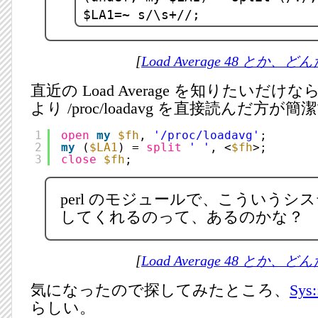
$LA1=~ s/\s+//;
[
Load Average 48 とか、
直近の Load Average を知りたいだけなら
より /proc/loadavg を直接読んだ方が
1
open
my
$fh
, 
'/proc/loadavg'
;
2
my
(
$LA1
) = 
split
' '
, <
$fh
>;
3
close
$fh
;
perl のモジュールで、こういうシ
してくれるのって、あるのかな？
[
Load Average 48 とか、
気になったので探してみたところ、
Sys:
らしい。