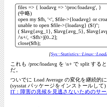
files => { loadavg => '/proc/loadavg', }
(中略)
open my $fh, '<', $file->{loadavg} or cro
unable to open $file->{loadavg} ($!)";
( $lavg{avg_1}, $lavg{avg_5}, $lavg{avg
/\s+/, <$fh>)[0..2];
close($fh);
[
Sys::Statistics::Linux::Loa
これも /proc/loadavg を \s+ で spli
だ。
ついでに Load Average の変化を継続
(sysstat パッケージをインストールして) sa
IT：障害の兆候を見逃さないためのサーバ