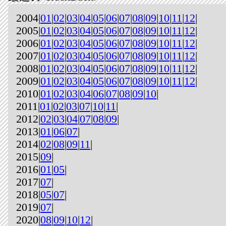
2004|
01
|
02
|
03
|
04
|
05
|
06
|
07
|
08
|
09
|
10
|
11
|
12
|
2005|
01
|
02
|
03
|
04
|
05
|
06
|
07
|
08
|
09
|
10
|
11
|
12
|
2006|
01
|
02
|
03
|
04
|
05
|
06
|
07
|
08
|
09
|
10
|
11
|
12
|
2007|
01
|
02
|
03
|
04
|
05
|
06
|
07
|
08
|
09
|
10
|
11
|
12
|
2008|
01
|
02
|
03
|
04
|
05
|
06
|
07
|
08
|
09
|
10
|
11
|
12
|
2009|
01
|
02
|
03
|
04
|
05
|
06
|
07
|
08
|
09
|
10
|
11
|
12
|
2010|
01
|
02
|
03
|
04
|
06
|
07
|
08
|
09
|
10
|
2011|
01
|
02
|
03
|
07
|
10
|
11
|
2012|
02
|
03
|
04
|
07
|
08
|
09
|
2013|
01
|
06
|
07
|
2014|
02
|
08
|
09
|
11
|
2015|
09
|
2016|
01
|
05
|
2017|
07
|
2018|
05
|
07
|
2019|
07
|
2020|
08
|
09
|
10
|
12
|