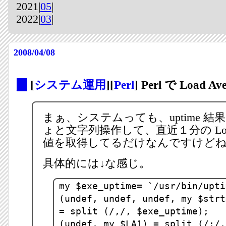
2021|
05
|
2022|
03
|
2008/04/08
_
[
システム運用
][
Perl
] Perl で Load A
まぁ、システムっても、uptime 
ょと文字列操作して、直近１分の Load A
値を取得してるだけなんですけど
具体的には↓な感じ。
my $exe_uptime= `/usr/bin/upti
(undef, undef, undef, my $strt
= split (/,/, $exe_uptime);
(undef, my $LA1) = split (/:/,