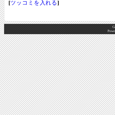
[
ツッコミを入れる
]
G
Powe