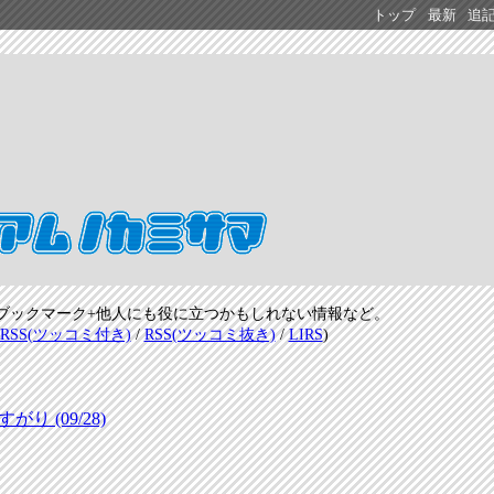
トップ
最新
追
ブックマーク+他人にも役に立つかもしれない情報など。
RSS(ツッコミ付き)
/
RSS(ツッコミ抜き)
/
LIRS
)
 (09/28)