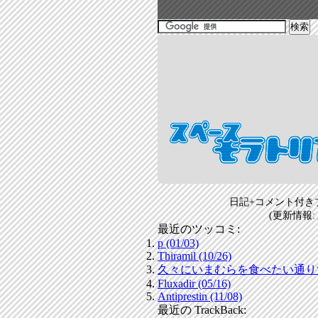
日記+コメント付き
(更新情報:
最近のツッコミ:
p (01/03)
Thiramil (10/26)
久々にいまむらを食べたい通りすがり
Fluxadir (05/16)
Antiprestin (11/08)
最近の TrackBack: