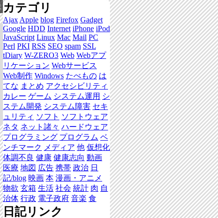
カテゴリ
記
Ajax
Apple
blog
Firefox
Gadget
Google
HDD
Internet
iPhone
iPod
JavaScript
Linux
Mac
Mail
PC
Perl
PKI
RSS
SEO
spam
SSL
tDiary
W-ZERO3
Web
Webアプ
リケーション
Webサービス
Web制作
Windows
たべもの
は
てな
まとめ
アクセシビリティ
カレー
ゲーム
システム運用
シ
ステム開発
システム障害
セキ
ュリティ
ソフト
ソフトウェア
ネタ
ネット諸々
ハードウェア
プログラミング
プログラム
ベ
ンチマーク
メディア
他
仮想化
体調不良
健康
健康志向
動画
医療
地図
広告
携帯
政治
日
記/blog
映画
本
漫画・アニメ
物欲
玄箱
生活
社会
統計
肉
自
治体
行政
電子政府
音楽
食
日記リンク