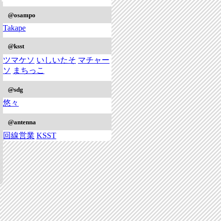
@osampo
Takape
@ksst
ツマケソ
いしいたそ
マチャー
ソ
まちっこ
@sdg
悠々
@antenna
回線営業
KSST