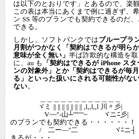
は以下のとおりです」とあるので、楽
この表は本当にあくまで例に過ぎず、
ン SS 等のプランでも契約できるのだ
できる。
しかし、ソフトバンクでは
ブループラ
月割がつかなく「契約はできるが明ら
意味が全く無い」
半ば詐欺的な構造を取
に、au も
「契約はできるが iPhone 
ンの対象外」とか「契約はできるが毎月
る」といった扱いにされる可能性がな
ない
。
＿＿＿＿＿＿＿＿＿＿＿＿
ヾミ || || || || || || || ,l,,l,,l 川〃彡|
V~~''-山┴''''""~ ヾ
のプランでも契約できる・・・・・・！
/ 二ー―''二 ヾ
きるが・・・