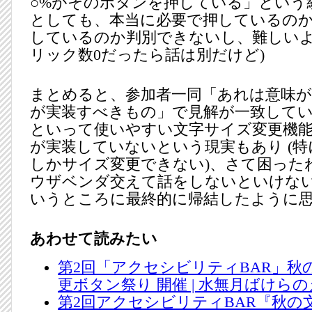
○%がそのボタンを押している」という
としても、本当に必要で押しているの
しているのか判別できないし、難しいよ
リック数0だったら話は別だけど)
まとめると、参加者一同「あれは意味
が実装すべきもの」で見解が一致して
といって使いやすい文字サイズ変更機
が実装していないという現実もあり (特に 
しかサイズ変更できない)、さて困った
ウザベンダ交えて話をしないといけない
いうところに最終的に帰結したように
あわせて読みたい
第2回「アクセシビリティBAR」秋
更ボタン祭り 開催 | 水無月ばけら
第2回アクセシビリティBAR『秋の