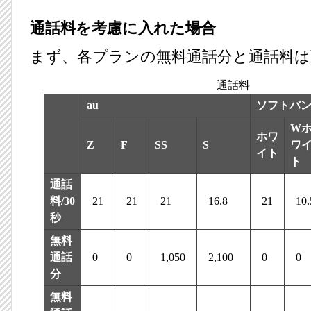
通話料を考慮に入れた場合
まず、各プランの無料通話分と通話料は
通話料
au
ソフトバ
W
ホワ
Z
F
SS
S
ワ
イト
ト
通話
料/30
21
21
21
16.8
21
10.
秒
無料
通話
0
0
1,050
2,100
0
0
分
無料