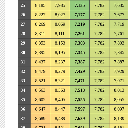
25
8,185
7,985
7,135
7,782
7,635
26
8,227
8,027
7,177
7,782
7,677
27
8,269
8,069
7,219
7,782
7,719
28
8,311
8,111
7,261
7,782
7,761
29
8,353
8,153
7,303
7,782
7,803
30
8,395
8,195
7,345
7,782
7,845
31
8,437
8,237
7,387
7,782
7,887
32
8,479
8,279
7,429
7,782
7,929
33
8,521
8,321
7,471
7,782
7,971
34
8,563
8,363
7,513
7,782
8,013
35
8,605
8,405
7,555
7,782
8,055
36
8,647
8,447
7,597
7,782
8,097
37
8,689
8,489
7,639
7,782
8,139
38
8,731
8,531
7,681
7,782
8,181