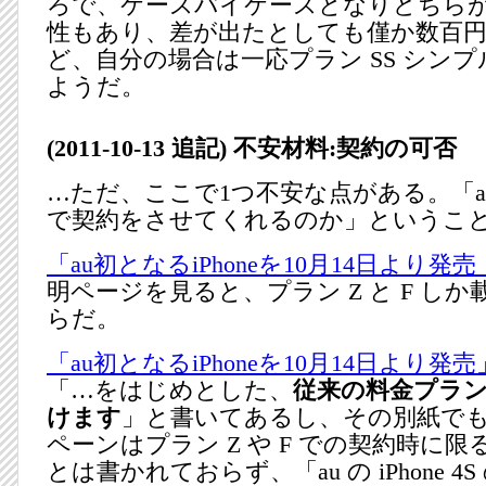
ろで、ケースバイケースとなりどちら
性もあり、差が出たとしても僅か数百
ど、自分の場合は一応プラン SS シン
ようだ。
(2011-10-13 追記) 不安材料:契約の可否
…ただ、ここで1つ不安な点がある。「au
で契約をさせてくれるのか」というこ
「au初となるiPhoneを10月14日より発
明ページを見ると、プラン Z と F し
らだ。
「au初となるiPhoneを10月14日より発売
「…をはじめとした、
従来の料金プラ
けます
」と書いてあるし、その別紙で
ペーンはプラン Z や F での契約時に
とは書かれておらず、「au の iPhone 4