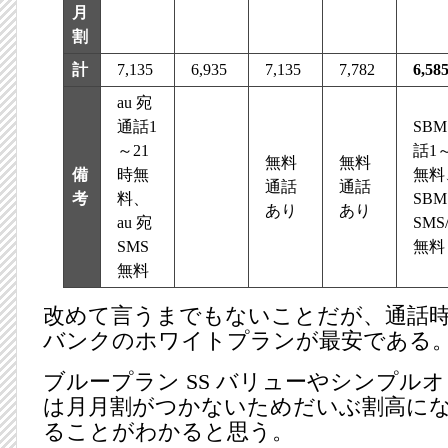
月
割
計
7,135
6,935
7,135
7,782
6,58
au 宛
通話1
SBM
～21
話1
無料
無料
備
時無
無料
通話
通話
考
料、
SBM
あり
あり
au 宛
SMS
SMS
無料
無料
改めて言うまでもないことだが、通話時
バンクのホワイトプランが最安である
ブループラン SS バリューやシンプルオ
は月月割がつかないためだいぶ割高に
ることがわかると思う。