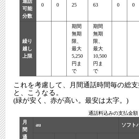
通話
0
0
25
63
0
0
可能
分数
期間
期間
無期
無期
繰り
限、
限、
越し
最大
最大
上限
5,250
10,500
円ま
円ま
で
で
これを考慮して、月間通話時間毎の総支
と、こうなる。
(緑が安く、赤が高い。最安は太字。)
通話料込みの支払金額
月
au
ソフト
間
通