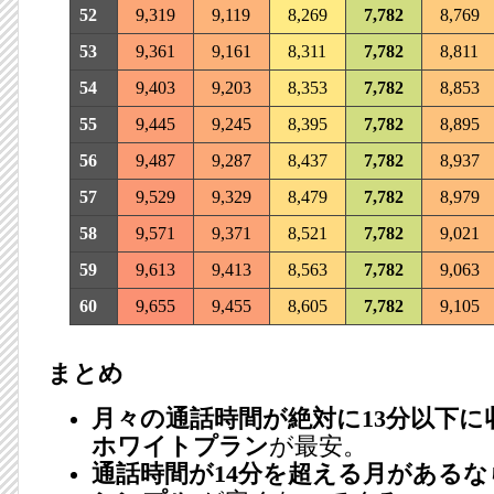
52
9,319
9,119
8,269
7,782
8,769
53
9,361
9,161
8,311
7,782
8,811
54
9,403
9,203
8,353
7,782
8,853
55
9,445
9,245
8,395
7,782
8,895
56
9,487
9,287
8,437
7,782
8,937
57
9,529
9,329
8,479
7,782
8,979
58
9,571
9,371
8,521
7,782
9,021
59
9,613
9,413
8,563
7,782
9,063
60
9,655
9,455
8,605
7,782
9,105
まとめ
月々の通話時間が絶対に13分以下に収
ホワイトプラン
が最安。
通話時間が14分を超える月があるなら 