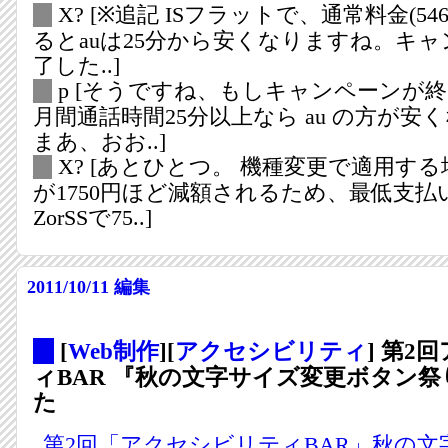
_
X?
[※追記 ISフラットで、通常料金(54
るとauは25分から安くなりますね。キ
了した..]
_
p
[そうですね、もしキャンペーンが
月間通話時間25分以上なら au の方が安
まあ、おお..]
_
X?
[あとひとつ。 機種変更で適用する
が1750円ほど減額されるため、最低支
ZorSSで75..]
2011/10/11
編集
_
[
Web制作
][
アクセシビリティ
] 第2
ィBAR 『秋の文字サイズ変更ボタン
た
第2回「アクセシビリティBAR」秋の文