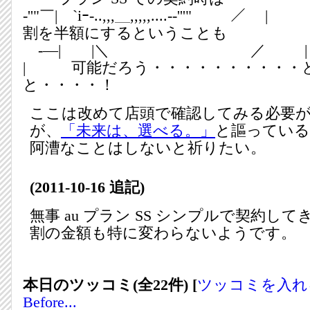
‐''"￣| `iｰ-..,,,＿,,,,,....-‐''
割を半額にするということも
-―| |＼ ／
| 可能だろう・・・・・・・・・・
と・・・・！
ここは改めて店頭で確認してみる必要
が、
「未来は、選べる。」
と謳っている 
阿漕なことはしないと祈りたい。
(2011-10-16 追記)
無事 au プラン SS シンプルで契約し
割の金額も特に変わらないようです。
本日のツッコミ(全22件) [
ツッコミを入れ
Before...