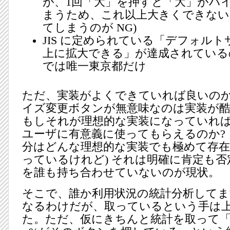
が、1回「大」を押すと「大」がハ
まうため、これ以上大きくできない
てしまうのが NG)
JIS に定められている「デフォルト
上に拡大できる」が達成されている
では唯一東京都だけ
ただ、実装がよくできていれば良いのか
イズ変更ボタンが無意味なのは実装が酷
もしそれが理想的な実装になっていれ
ユーザに有意義に使ってもらえるのか? 
分はどんな理想的な実装でも極めて存在
っているけれど) それは明確に肯定も
を誰も持ち合わせていないのが現状。
そこで、誰か利用状況の統計分析してま
なるわけだが、取っているという手は
た。ただ、仮にきちんと統計を取って