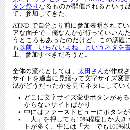
タン祭り
なるものが開催されるという
て、参加してきた。
ATND で自分より前に参加表明されて
アな面子で「俺なんかが行っていいん
うところもあったのだけど、この話題
も
以前「いらないよね」というネタを
上、参加すべきだろうと。
全体の流れとしては、
太田さん
が作成
サイトを適当に見繕って文字サイズ変
況がどうだったかを見てネタにしてい
どこに文字サイズ変更ボタンがある
からないサイトばかり
中にはファーストビューにボタン
「大」を押しても10%程度しか大
トが多く、中には「大」でも100%