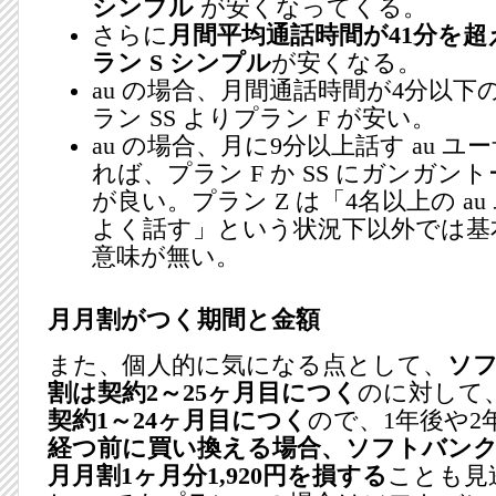
シンプル
が安くなってくる。
さらに
月間平均通話時間が41分を超え
ラン S シンプル
が安くなる。
au の場合、月間通話時間が4分以下
ラン SS よりプラン F が安い。
au の場合、月に9分以上話す au 
れば、プラン F か SS にガンガン
が良い。プラン Z は「4名以上の a
よく話す」という状況下以外では基
意味が無い。
月月割がつく期間と金額
また、個人的に気になる点として、
ソ
割は契約2～25ヶ月目につく
のに対して
契約1～24ヶ月目につく
ので、1年後や2
経つ前に買い換える場合、ソフトバンクは
月月割1ヶ月分1,920円を損する
ことも見