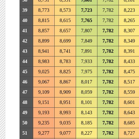
39
8,773
8,573
7,723
7,782
8,223
40
8,815
8,615
7,765
7,782
8,265
41
8,857
8,657
7,807
7,782
8,307
42
8,899
8,699
7,849
7,782
8,349
43
8,941
8,741
7,891
7,782
8,391
44
8,983
8,783
7,933
7,782
8,433
45
9,025
8,825
7,975
7,782
8,475
46
9,067
8,867
8,017
7,782
8,517
47
9,109
8,909
8,059
7,782
8,559
48
9,151
8,951
8,101
7,782
8,601
49
9,193
8,993
8,143
7,782
8,643
50
9,235
9,035
8,185
7,782
8,685
51
9,277
9,077
8,227
7,782
8,727