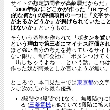
サイトの想定訪問者が高齢層だからだ
「2006年頃?にどこかが作った『IR 
(的な何か) の評価項目の一つに『文字
があるかどうか』が掲げられていたこ
はないか」
というもの。
そういう基準を作られて
「ボタンを置
という理由で第三者にマイナス評価さ
ほど強い自分の考えを持っているサイ
ない限り、制作会社に「ボタンつけて
ー出しちゃうよねー、という話。これ
作った奴が阿呆としか言いようが無い
ところで、本日見た中では
東京都
の文字
ンは次の点から最も優秀。
2段階や3段階ではなく、無段階(?)
る (
三菱電機
も似ていて9段階に拡