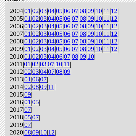
2004|
01
|
02
|
03
|
04
|
05
|
06
|
07
|
08
|
09
|
10
|
11
|
12
|
2005|
01
|
02
|
03
|
04
|
05
|
06
|
07
|
08
|
09
|
10
|
11
|
12
|
2006|
01
|
02
|
03
|
04
|
05
|
06
|
07
|
08
|
09
|
10
|
11
|
12
|
2007|
01
|
02
|
03
|
04
|
05
|
06
|
07
|
08
|
09
|
10
|
11
|
12
|
2008|
01
|
02
|
03
|
04
|
05
|
06
|
07
|
08
|
09
|
10
|
11
|
12
|
2009|
01
|
02
|
03
|
04
|
05
|
06
|
07
|
08
|
09
|
10
|
11
|
12
|
2010|
01
|
02
|
03
|
04
|
06
|
07
|
08
|
09
|
10
|
2011|
01
|
02
|
03
|
07
|
10
|
11
|
2012|
02
|
03
|
04
|
07
|
08
|
09
|
2013|
01
|
06
|
07
|
2014|
02
|
08
|
09
|
11
|
2015|
09
|
2016|
01
|
05
|
2017|
07
|
2018|
05
|
07
|
2019|
07
|
2020|
08
|
09
|
10
|
12
|