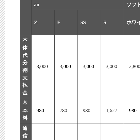
au
ソフ
Z
F
SS
S
ホワ
本
体
代
分
3,000
3,000
3,000
3,000
2,80
割
支
払
金
基
本
980
780
980
1,627
980
料
通
信