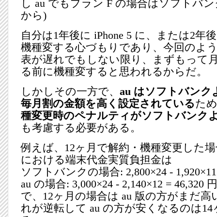
し au でもプラン F の場合はソフトバ
から)
自分は1年後に iPhone 5 に、または2年後に 
機種変する心づもりであり、今回のよ
表が遅れでもしない限り、まずもって
る前に機種変すると思われるからだ。
しかしその一方で、
au はソフトバン
毎月割の金額を高く設定されている
た
種変更時のペナルティがソフトバンク
も考慮する必要がある。
例えば、12ヶ月で解約・機種変更した
における端末代金実質負担金は
ソフトバンクの場合: 2,800×24 - 1,920×11 =
au の場合: 3,000×24 - 2,140×12 = 46,320 
で、12ヶ月の場合は au 版の方がまだ
れが逆転して au の方が安くなるのは1