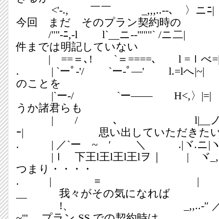
<'-., ￣￣ _,,,..-‐
今回 まだ そのプラン契約時の
/"''-ﾆ,‐l l`__ニ-‐'''""`
件までは明記していない
| ==＝､! `＝====､ l =ｌべ=
. | `ーﾟ‐'/ `ー‐ﾟ―' l.
のことを
|`ー‐/ `ー―― H<,
うか諸君らも
| / ､ l|__
ｰ| 思い出していただきた
. | ／`ー ~ ′ ＼ .|ヾ.ニ|
|ｌ 下王l王l王l王lヲ｜ |
つまり・・・・
. | ≡ | `
__ 我々がその気になれば
!、 _,,..-'′ 
~''' プラン SS での契約時は