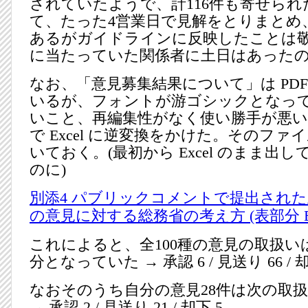
されていたようで、計116件も寄せら
て、たった4営業日で見解をとりまとめ
あるがガイドラインに反映したことは
に当たっていた関係者に土日はあった
なお、「意見募集結果について」は PD
いるが、フォントが游ゴシックとなっ
いこと、再編集性がなく使い勝手が悪
で Excel に逆変換をかけた。そのフ
いておく。(最初から Excel のまま出
のに)
別添4 パブリックコメントで提出され
の意見に対する総務省の考え方 (表部分 Ex
これによると、全100種の意見の取扱い
分となっていた → 承認 6 / 見送り 66 / 却下
なおそのうち自分の意見28件は次の取
→ 承認 2 / 見送り 21 / 却下 5