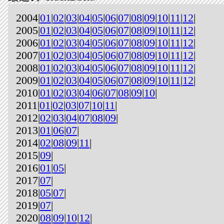
2004|
01
|
02
|
03
|
04
|
05
|
06
|
07
|
08
|
09
|
10
|
11
|
12
|
2005|
01
|
02
|
03
|
04
|
05
|
06
|
07
|
08
|
09
|
10
|
11
|
12
|
2006|
01
|
02
|
03
|
04
|
05
|
06
|
07
|
08
|
09
|
10
|
11
|
12
|
2007|
01
|
02
|
03
|
04
|
05
|
06
|
07
|
08
|
09
|
10
|
11
|
12
|
2008|
01
|
02
|
03
|
04
|
05
|
06
|
07
|
08
|
09
|
10
|
11
|
12
|
2009|
01
|
02
|
03
|
04
|
05
|
06
|
07
|
08
|
09
|
10
|
11
|
12
|
2010|
01
|
02
|
03
|
04
|
06
|
07
|
08
|
09
|
10
|
2011|
01
|
02
|
03
|
07
|
10
|
11
|
2012|
02
|
03
|
04
|
07
|
08
|
09
|
2013|
01
|
06
|
07
|
2014|
02
|
08
|
09
|
11
|
2015|
09
|
2016|
01
|
05
|
2017|
07
|
2018|
05
|
07
|
2019|
07
|
2020|
08
|
09
|
10
|
12
|