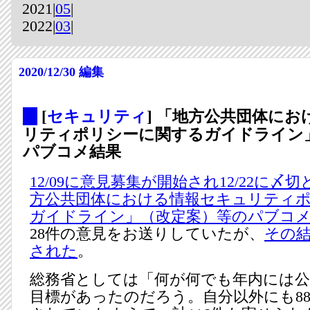
2021|
05
|
2022|
03
|
2020/12/30
編集
_
[
セキュリティ
] 「地方公共団体に
リティポリシーに関するガイドライン」
パブコメ結果
12/09に意見募集が開始され12/22に〆
方公共団体における情報セキュリティ
ガイドライン」（改定案）等のパブコ
28件の意見をお送りしていたが、
その結
された
。
総務省としては「何が何でも年内には公
目標があったのだろう。自分以外にも8