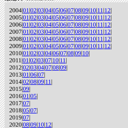
2004|
01
|
02
|
03
|
04
|
05
|
06
|
07
|
08
|
09
|
10
|
11
|
12
|
2005|
01
|
02
|
03
|
04
|
05
|
06
|
07
|
08
|
09
|
10
|
11
|
12
|
2006|
01
|
02
|
03
|
04
|
05
|
06
|
07
|
08
|
09
|
10
|
11
|
12
|
2007|
01
|
02
|
03
|
04
|
05
|
06
|
07
|
08
|
09
|
10
|
11
|
12
|
2008|
01
|
02
|
03
|
04
|
05
|
06
|
07
|
08
|
09
|
10
|
11
|
12
|
2009|
01
|
02
|
03
|
04
|
05
|
06
|
07
|
08
|
09
|
10
|
11
|
12
|
2010|
01
|
02
|
03
|
04
|
06
|
07
|
08
|
09
|
10
|
2011|
01
|
02
|
03
|
07
|
10
|
11
|
2012|
02
|
03
|
04
|
07
|
08
|
09
|
2013|
01
|
06
|
07
|
2014|
02
|
08
|
09
|
11
|
2015|
09
|
2016|
01
|
05
|
2017|
07
|
2018|
05
|
07
|
2019|
07
|
2020|
08
|
09
|
10
|
12
|