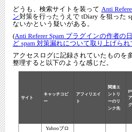
どうも、検索サイトを装って
Anti Ref
ン
対策を行ったうえで tDiary を狙った 
ないかという疑いがある。
(
Anti Referer Spam プラグインの作
ど spam 対策漏れについて取り上げら
アクセスログに記録されていたものを
整理すると以下のような感じだ。
関連エ
p
キャッチコピ
アフィリエイ
ントリ
サイト
ー
ト
ーのリ
ンク先
Yahooブロ