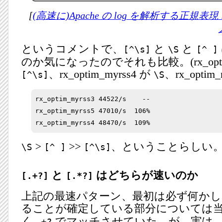
[
(高速に)Apache の log を解析する正規表現 : 
というコメントで、
と
と
[^\s]
\S
[^ ]
のか気になったのでそれも比較。(rx_optim_
、rx_optim_myrss4 が
、rx_optim
[^\s]
\S
rx_optim_myrss3 44522/s    --

rx_optim_myrss5 47010/s  106%

>
>>
、ということらしい
\S
[^ ]
[^\s]
と
はどちらが速いのか
[.+?]
[.*?]
上記の最速パターン、最初は必ず何かし
ることが確定している部分については
く
でマッチさせていた。が、実は