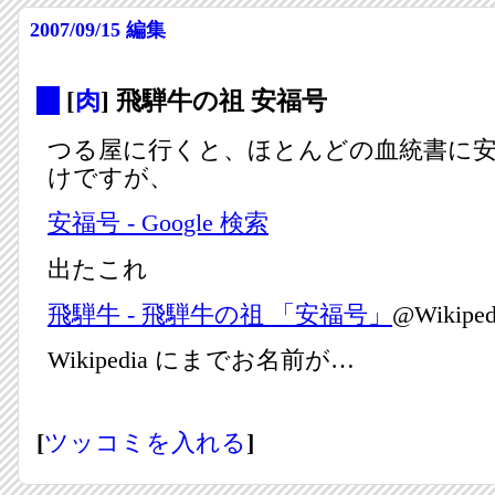
2007/09/15
編集
_
[
肉
] 飛騨牛の祖 安福号
つる屋に行くと、ほとんどの血統書に
けですが、
安福号 - Google 検索
出たこれ
飛騨牛 - 飛騨牛の祖 「安福号」
@Wikiped
Wikipedia にまでお名前が…
[
ツッコミを入れる
]