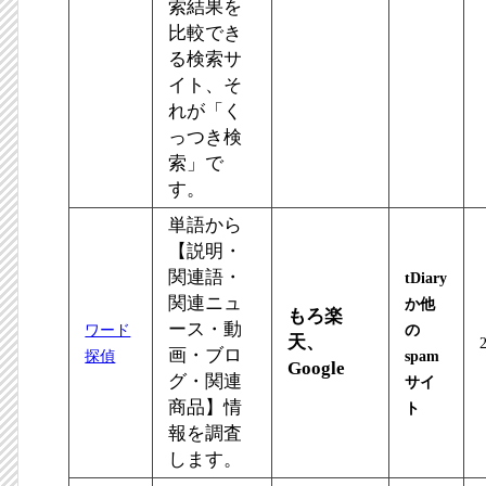
索結果を
比較でき
る検索サ
イト、そ
れが「く
っつき検
索」で
す。
単語から
【説明・
関連語・
tDiary
関連ニュ
か他
もろ楽
ース・動
ワード
の
天、
画・ブロ
探偵
spam
Google
グ・関連
サイ
商品】情
ト
報を調査
します。