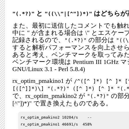
と
はどちらが
"(.*?)"
"((\\"|[^"])*)"
また、最初に送信したコメントでも触れたが
中に " が含まれる場合は \" とエスケ
記録されるので、
の部分は
"(.*?)"
"((\
すると解析パフォーマンスを向上させ
あると考え、ベンチマークを取ってみた
ベンチマーク環境は Pentium III 1GHz マ
GNU/Linux 3.1 - Perl 5.8.4)
rx_optim_pmakino1 が
/^([^ ]*) [^ ]* [
[([^]]*)\] "(.*?)" ([^ ]*) [^ ]* "(.
で、rx_optim_pmakino2 が
の部分を 
"(.*?)"
[^"])*)" で置き換えたものである。
rx_optim_pmakino2 10204/s    --
