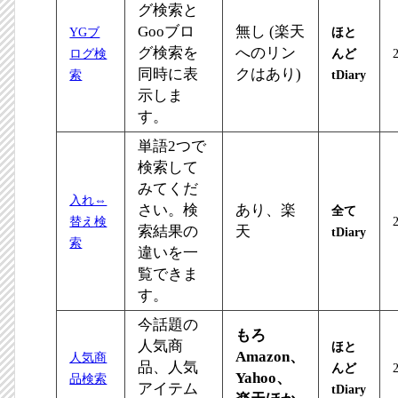
グ検索と
Gooブロ
無し (楽天
YGブ
ほと
グ検索を
へのリン
ログ検
んど
同時に表
クはあり)
索
tDiary
示しま
す。
単語2つで
検索して
みてくだ
入れ⇔
さい。検
あり、楽
全て
替え検
索結果の
天
tDiary
索
違いを一
覧できま
す。
今話題の
もろ
人気商
ほと
Amazon、
人気商
品、人気
んど
Yahoo、
品検索
アイテム
tDiary