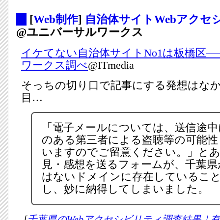
_
[
Web制作
]
自治体サイトWebアクセ
@ユニバーサルワークス
イケてない自治体サイトNo1は板橋区
ワークス調べ
@ITmedia
そっちの切り口で記事にする発想はな
目…
「電子メールについては、送信途中
のある第三者による盗聴等の可能性
いますのでご留意ください。」と
見・感想を送るフォームが、千葉県
はないドメインに存在しているこ
し、妙に納得してしまいました。
[
千葉県のWebアクセシビリティ調査結果｜