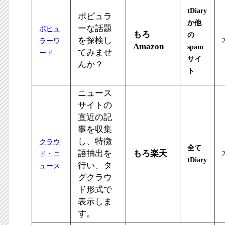
tDiary
ポピュラ
か他
ーな話題
ポピュ
もろ
の
を探検し
ラーワ
Amazon
spam
てみませ
ード
サイ
んか？
ト
ニュース
サイトの
直近の記
事を収集
し、特徴
クラウ
全て
語抽出を
もろ楽天
ド・ニ
tDiary
行い、タ
ュース
グクラウ
ド形式で
表示しま
す。