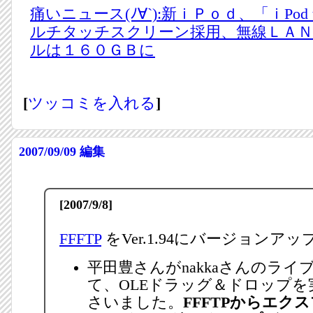
痛いニュース(ﾉ∀`):新ｉＰｏｄ、「ｉPod 
ルチタッチスクリーン採用、無線ＬＡＮ
ルは１６０ＧＢに
[
ツッコミを入れる
]
2007/09/09
編集
[2007/9/8]
FFFTP
をVer.1.94にバージョンアッ
平田豊さんがnakkaさんのライ
て、OLEドラッグ＆ドロップを
さいました。
FFFTPからエク