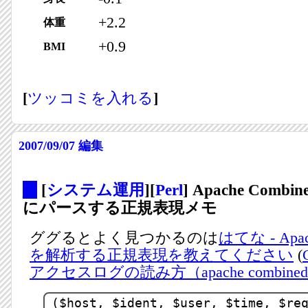
+2.2
体重
+0.9
BMI
[
ツッコミを入れる
]
2007/09/07
編集
_
[
システム運用
][
Perl
] Apache Comb
にパースする正規表現メモ
ググるとよく見つかるのは
はてな - Ap
を解析する正規表現を教えてください
(
アクセスログの読み方（apache combined
($host, $ident, $user, $time, $re