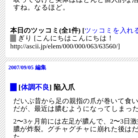
すね。なるほど。
本日のツッコミ(全1件) [
ツッコミを入れ
_
ぎり
[こんにちはこんにちは！
http://ascii.jp/elem/000/000/063/63560/]
2007/09/05
編集
_
[
体調不良
] 陥入爪
だいぶ昔から足の親指の爪が巻いて食
だが、最近は膿むようになってしまっ
2〜3ヶ月前には左足が膿んで、2〜3日
膿が炸裂。グチャグチャに崩れた後は
た。