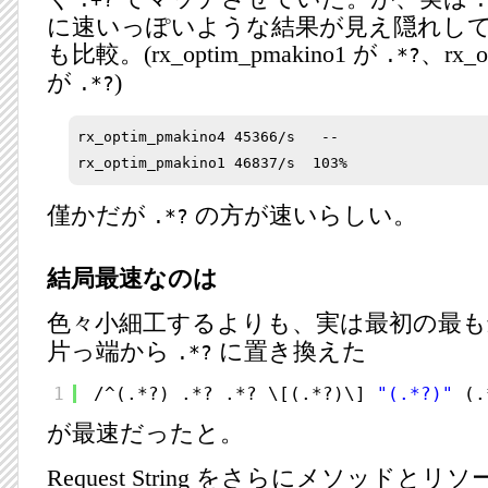
.+?
.
に速いっぽいような結果が見え隠れし
も比較。(rx_optim_pmakino1 が
、rx_o
.*?
が
)
.*?
rx_optim_pmakino4 45366/s   --

僅かだが
の方が速いらしい。
.*?
結局最速なのは
色々小細工するよりも、実は最初の最
片っ端から
に置き換えた
.*?
1
/^(.*?) .*? .*? \[(.*?)\] 
"(.*?)"
(.
が最速だったと。
Request String をさらにメソッドと