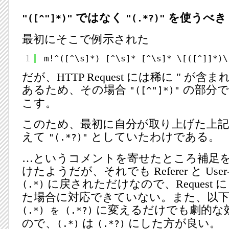
ではなく
を使うべき
"([^"]*)"
"(.*?)"
最初にそこで例示された
1
m!^([^\s]*) [^\s]* [^\s]* \[([^]]*)\
だが、HTTP Request には稀に " が
あるため、その場合
の部分で
"([^"]*)"
こす。
このため、最初に自分が取り上げた上記
えて
としていたわけである。
"(.*?)"
…というコメントを寄せたところ補足
けたようだが、それでも Referer と User
に戻されただけなので、Request に
(.*)
た場合に対応できていない。また、以
に変えるだけでも劇的な
(.*)
を
(.*?)
ので、
は
にした方が良い。
(.*)
(.*?)