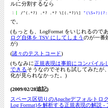
ルに分割するなら
1
/^(.*?) .*? .*? \[(.*?)\] 
"(\S+?)(?:
で。
(もっとも、LogFormat をいじれるので
ログ自体を TSV にしてしまう
のが一番
が)
(
諸々のテストコード
)
(ちなみに
正規表現は事前にコンパイル
できる
そうなのでそれも試してみたが
化が見られなかった。)
(2009/02/28追記)
スペース区切りのApacheデフォルトログ書式
Log Format)を解析する正規表現の解説 