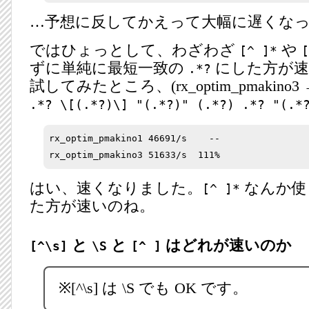
…予想に反してかえって大幅に遅くな
ではひょっとして、わざわざ
や
[^ ]*
[
ずに単純に最短一致の
にした方が速
.*?
試してみたところ、(rx_optim_pmakino3
.*? \[(.*?)\] "(.*?)" (.*?) .*? "(.*
rx_optim_pmakino1 46691/s    --

はい、速くなりました。
なんか使
[^ ]*
た方が速いのね。
と
と
はどれが速いのか
[^\s]
\S
[^ ]
※[^\s] は \S でも OK です。