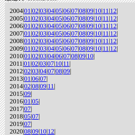
2004|
01
|
02
|
03
|
04
|
05
|
06
|
07
|
08
|
09
|
10
|
11
|
12
|
2005|
01
|
02
|
03
|
04
|
05
|
06
|
07
|
08
|
09
|
10
|
11
|
12
|
2006|
01
|
02
|
03
|
04
|
05
|
06
|
07
|
08
|
09
|
10
|
11
|
12
|
2007|
01
|
02
|
03
|
04
|
05
|
06
|
07
|
08
|
09
|
10
|
11
|
12
|
2008|
01
|
02
|
03
|
04
|
05
|
06
|
07
|
08
|
09
|
10
|
11
|
12
|
2009|
01
|
02
|
03
|
04
|
05
|
06
|
07
|
08
|
09
|
10
|
11
|
12
|
2010|
01
|
02
|
03
|
04
|
06
|
07
|
08
|
09
|
10
|
2011|
01
|
02
|
03
|
07
|
10
|
11
|
2012|
02
|
03
|
04
|
07
|
08
|
09
|
2013|
01
|
06
|
07
|
2014|
02
|
08
|
09
|
11
|
2015|
09
|
2016|
01
|
05
|
2017|
07
|
2018|
05
|
07
|
2019|
07
|
2020|
08
|
09
|
10
|
12
|