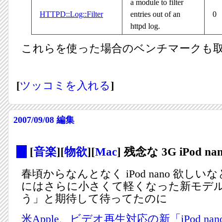
a module to filter
HTTPD::Log::Filter
entries out of an
0
httpd log.
これらを使った場合のベンチマークも
[
ツッコミを入れる
]
2007/09/08
編集
_
[
音楽
][
物欲
][
Mac
] 残念な 3G iPod na
春頃からなんとなく iPod nano 欲し
にはさらに小さくて軽くなった新モデ
う」と期待して待ってたのに
米Apple、ビデオ再生対応の新「iPod nan