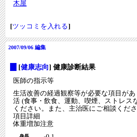
木屋
[
ツッコミを入れる
]
2007/09/06
編集
_
[
健康志向
] 健康診断結果
医師の指示等
生活改善の経過観察等が必要な項目があ
活 (食事・飲食、運動、喫煙、ストレスな
ください。また、主治医にご相談くだ
項目詳細
体重増加注意
-0.1
身長