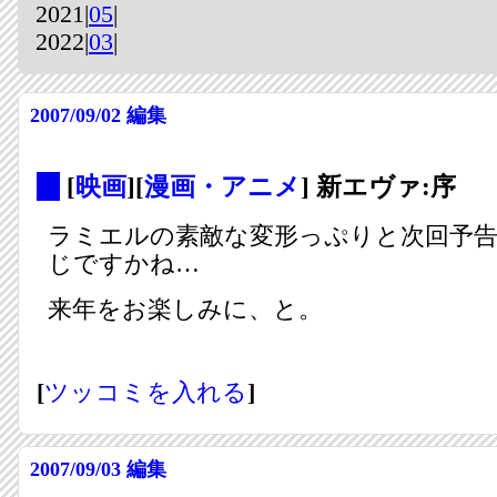
2021|
05
|
2022|
03
|
2007/09/02
編集
_
[
映画
][
漫画・アニメ
] 新エヴァ:序
ラミエルの素敵な変形っぷりと次回予
じですかね…
来年をお楽しみに、と。
[
ツッコミを入れる
]
2007/09/03
編集