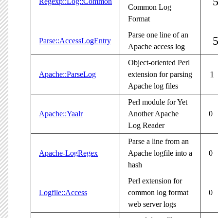
Regexp::Log::Common
Common Log
Format
Parse one line of an
Parse::AccessLogEntry
Apache access log
Object-oriented Perl
1
Apache::ParseLog
extension for parsing
Apache log files
Perl module for Yet
Apache::Yaalr
Another Apache
0
Log Reader
Parse a line from an
Apache-LogRegex
Apache logfile into a
0
hash
Perl extension for
Logfile::Access
common log format
0
web server logs