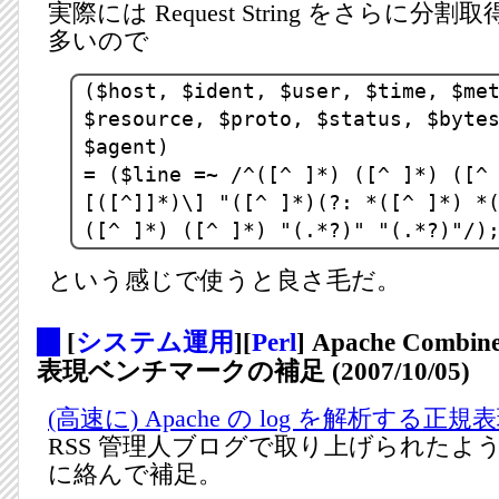
実際には Request String をさらに
多いので
($host, $ident, $user, $time, $me
$resource, $proto, $status, $byte
$agent)
= ($line =~ /^([^ ]*) ([^ ]*) ([^
[([^]]*)\] "([^ ]*)(?: *([^ ]*) *
([^ ]*) ([^ ]*) "(.*?)" "(.*?)"/)
という感じで使うと良さ毛だ。
_
[
システム運用
][
Perl
] Apache Comb
表現ベンチマークの補足 (2007/10/05)
(高速に) Apache の log を解析する正規
RSS 管理人ブログで取り上げられたよ
に絡んで補足。