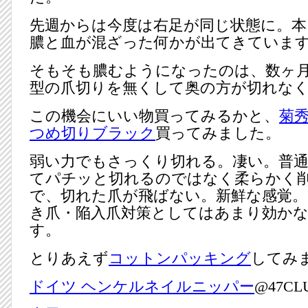
先週からは今度は右足が同じ状態に。本
膿と血が混ざった何かが出てきていま
そもそも膿むようになったのは、数ヶ
型の爪切りを無くして奥の方が切れな
この機会にいい物買ってみるかと、
菊
つめ切りブラック
買ってみました。
弱い力でもさっくり切れる。凄い。普
てパチッと切れるのではなく柔らかく
で、切れた爪が飛ばない。新鮮な感覚
き爪・陥入爪対策としてはあまり効か
す。
とりあえず
コットンパッキング
してみ
ドイツ ヘンケルネイルニッパー
@47CL