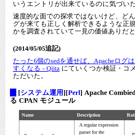
いうエントリが出来ているのに気づい
速度的な面での探求ではないけど、ど
グが来ても正しく解析できるような正
かを調査されていて一見の価値ありだ
(2014/05/05追記)
たった6個のsedを通せば、Apacheロ
すくなる - Qiita
にていくつか検証・コ
ただいた。
_
[
システム運用
][
Perl
] Apache Comb
る CPAN モジュール
Name
Description
Rat
A regular expression
parser for the