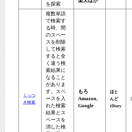
楽天ほか
を探索
複数単語
で検索す
る時、間
のスペー
スを削除
して検索
すると全
く違う検
索結果に
なること
がありま
す。スペ
もろ
ほと
くっつ
ースを入
Amazon、
んど
き検索
れた検索
Google
tDiary
結果とス
ペースを
消した検