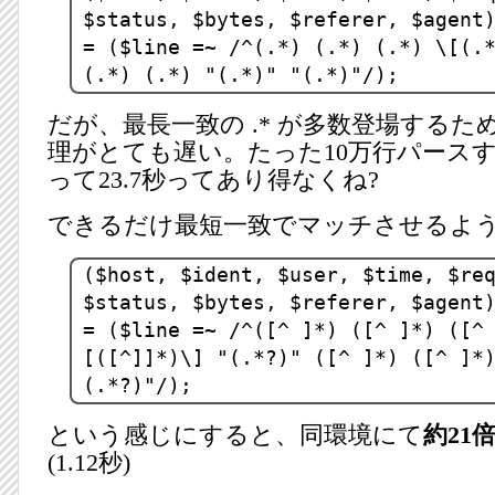
$status, $bytes, $referer, $agent
= ($line =~ /^(.*) (.*) (.*) \[(.
(.*) (.*) "(.*)" "(.*)"/);
だが、最長一致の .* が多数登場する
理がとても遅い。たった10万行パースするの
って23.7秒ってあり得なくね?
できるだけ最短一致でマッチさせるよ
($host, $ident, $user, $time, $re
$status, $bytes, $referer, $agent
= ($line =~ /^([^ ]*) ([^ ]*) ([^
[([^]]*)\] "(.*?)" ([^ ]*) ([^ ]*
(.*?)"/);
という感じにすると、同環境にて
約21
(1.12秒)