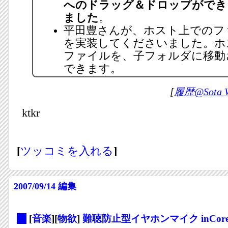
へのドラッグ＆ドロップができ
ました
。
平田豊さんが、ホスト上でのフ
を実装してくださいました。ホ
ファイルを、子フォルダに移動
できます。
[
履歴@Sota W
ktkr
[
ツッコミを入れる
]
2007/09/14
編集
_
[
音楽
][
物欲
]
難聴防止型イヤホンマイク inCor