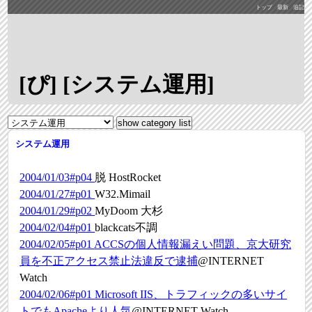
トップ
最新
追記
[ぴ] [システム運用]
システム運用
2004/01/03#p04
脱 HostRocket
2004/01/27#p01
W32.Mimail
2004/01/29#p02
MyDoom 大杉
2004/02/04#p01
blackcats不調
2004/02/05#p01
ACCSの個人情報漏えい問題、京大研究
員を不正アクセス禁止法違反で逮捕
@INTERNET
Watch
2004/02/06#p01
Microsoft IIS、トラフィックの多いサイ
トでもApacheより人気
@INTERNET Watch