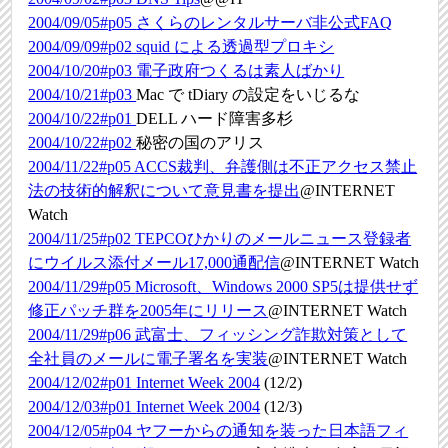
2004/09/05#p05
さくらのレンタルサーバ非公式FAQ
2004/09/09#p02
squid による透過型プロキシ
2004/10/20#p03
電子政府つくるは素人ばかり
2004/10/21#p03
Mac で tDiary の設定をいじるな
2004/10/22#p01
DELL ハード障害多杉
2004/10/22#p02
秘密の国のアリス
2004/11/22#p05
ACCS裁判、弁護側は不正アクセス禁止
法の技術的解釈について意見書を提出
@INTERNET
Watch
2004/11/25#p02
TEPCOひかりのメールニュース登録者
にウイルス添付メール17,000通配信
@INTERNET Watch
2004/11/29#p05
Microsoft、Windows 2000 SP5は提供せず
修正パッチ群を2005年にリリース
@INTERNET Watch
2004/11/29#p06
武富士、フィッシング詐欺対策として
全社員のメールに電子署名を実装
@INTERNET Watch
2004/12/02#p01
Internet Week 2004
(12/2)
2004/12/03#p01
Internet Week 2004
(12/3)
2004/12/05#p04
ヤフーからの通知を装った日本語フィ