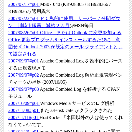
2007/07/17#p01
MS07-040 (KB928365 / KB928366 /
KB928367) 適用異常
2007/07/23#p01
ＰＣ私的に使用、サーバー７分間ダウ
ン 川崎市職員、減給２カ月
@MSN毎日
2007/08/26#p01
Office、または Outlook に変更を加える
Office 更新プログラムをインストールするたびに、意
図せず Outlook 2003 が既定のメール クライアントとし
て設定される
2007/09/07#p01
Apache Combined Log を効率的にパース
する正規表現メモ
2007/09/07#p02
Apache Combined Log 解析正規表現ベン
チマークの補足 (2007/10/05)
2007/09/07#p03
Apache Combied Log を解析する CPAN
モジュール
2007/10/09#p01
Windows Media サービスのログ解析
2007/11/08#p01
また asterisk-cafe がクラックされた
2007/11/11#p01
HostRocket「米国以外の人は使ってくれ
なくていいです」
2007/11/29#p01
error_log に MSOffice と _vti_bin に関す