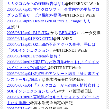
カカクコムからの詳細報告はなし
@INTERNET Watch
2005/06/07#p01
マイクロソフト、企業内での更新プロ
グラム配布サービス機能を提供
@INTERNET Watch
2005/06/07#p05
Debian GNU/Linux 3.1 "sarge" リリー
ス!
@/.J
2005/06/12#p01
BLR-TX4
から
BBR-4HG
にルータ交換
2005/06/12#p04
FXG-05TXJ
@PLANEX
2005/06/13#p01
OZmallの不正アクセス事件、手口は
「SQLインジェクション」
@INTERNET Watch
2005/06/14#p01
Etherealを使おう
2005/06/27#p02
消防庁など政府系4サイトに“ドメイン
ハイジャック”の危険性
@INTERNET Watch
2005/06/29#p04
佐賀県のアンケート結果「証明書のイ
ンストールは簡単」
@高木浩光＠自宅の日記
2005/07/07#p04
「カカクコム」からの個人情報盗難は
SQLインジェクションだった
@サーバ管理者日誌
2005/07/13#p02
宮城県がセキュリティアップデートの
中止を推奨中
@高木浩光＠自宅の日記
2005/07/15#p01
ディスク類補完計画