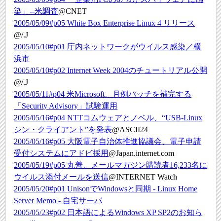
染」--米調査
@CNET
2005/05/09#p05
White Box Enterprise Linux 4 リリース
@/.J
2005/05/10#p01
庁内ネットワークがウイルス感染／横
浜市
2005/05/10#p02
Internet Week 2004のチュートリアル公開
@/.J
2005/05/11#p04
米Microsoft、月例パッチを補完する
「Security Advisory」試験運用
2005/05/16#p04
NTTコムウェアとノベル、“USB-Linux
シン・クライアント”を発表
@ASCII24
2005/05/16#p05
大阪電子自治体推進協議会、電子申請
受付システムにアドビ採用
@Japan.internet.com
2005/05/19#p05
丸善、メールマガジン購読者16,233名に
ウイルス添付メールを送信
@INTERNET Watch
2005/05/20#p01
UnisonでWindowsと同期 - Linux Home
Server Memo - 自宅サーバ
2005/05/23#p02
日本語によるWindows XP SP2のお知ら