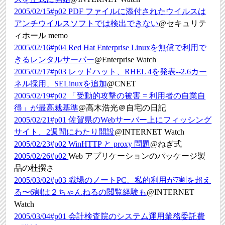
2005/02/15#p02
PDF ファイルに添付されたウイルスは
アンチウイルスソフトでは検出できない
@セキュリテ
ィホール memo
2005/02/16#p04
Red Hat Enterprise Linuxを無償で利用で
きるレンタルサーバー
@Enterprise Watch
2005/02/17#p03
レッドハット、RHEL 4を発表--2.6カー
ネル採用、SELinuxを追加
@CNET
2005/02/19#p02
「受動的攻撃の被害 = 利用者の自業自
得」が最高裁基準
@高木浩光＠自宅の日記
2005/02/21#p01
佐賀県のWebサーバー上にフィッシング
サイト、2週間にわたり開設
@INTERNET Watch
2005/02/23#p02
WinHTTP と proxy 問題
@ねぎ式
2005/02/26#p02
Web アプリケーションのパッケージ製
品の杜撰さ
2005/03/02#p03
職場のノートPC、私的利用が7割を超え
る〜6割は２ちゃんねるの閲覧経験も
@INTERNET
Watch
2005/03/04#p01
会計検査院のシステム運用業務委託費