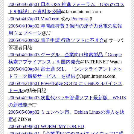
2005/04/05#p01
日本 OSS 推進フォーラム、OSS のコス
トを解説した資料を公開
@Japan.internet.com
2005/04/07#p01
VaraTerm
改め
Poderosa
β
2005/04/10#p02
年間維持費３億円の原子力発電の広報
用ウェブページ
@/.J
2005/04/20#p02
電子申請 行政ソフトに不具合
@サーバ
管理者日誌
2005/04/20#p03
グーグル、企業向け検索製品「Google
検索アプライアンス」を国内発売
@INTERNET Watch
2005/04/20#p04
富士通 SSL、「シンクライアントネッ
トワーク構築サービス」を提供
@Japan.internet.com
2005/04/21#p01
PowerEdge SC420 に CentOS 4.0 インス
トール
@鯖缶日記
2005/04/29#p03
次世代パッチ管理ソフト最新版、WSUS
の新機能
@IT
2005/05/03#p02
ミュンヘン市、Debian Linuxの導入を決
定
@ZDNet
2005/05/09#p01
WORM_MYTOB.ED
2005/05/09#p04
「企業用PCの87％がスパイウェアに感