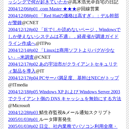
ッシングで何が起きていたか
@高木浩光＠自宅の日記
2004/12/06#p01
.com Master ★★★
@回線営業
2004/12/08#p01
「Red Hatの価格は高すぎ」：デル幹部
が警鐘
@CNET
2004/12/12#p02
「IEでしか読めないページ，Windowsで
しか使えないシステムは不適」，経産省が調達ガイド
ライン作成へ
@ITPro
2004/12/14#p02
「Linuxは商用ソフトよりバグが少な
い」--米調査
@CNET
2004/12/17#p02
あの宇治市がクライアントセキュリテ
ィ製品を導入
@IT
2004/12/17#p04
PCサーバ満足度、基幹はNECがトップ
@ITmedia
2004/12/18#p05
Windows XP および Windows Server 2003
でクライアント側の DNS キャッシュを無効にする方法
@Microsoft
2004/12/28#p03
鯖生存監視&メール通知スクリプト
2005/01/03#p01
ルータ障害発生
2005/01/03#p02
日立、社内業務でパソコン利用全廃・