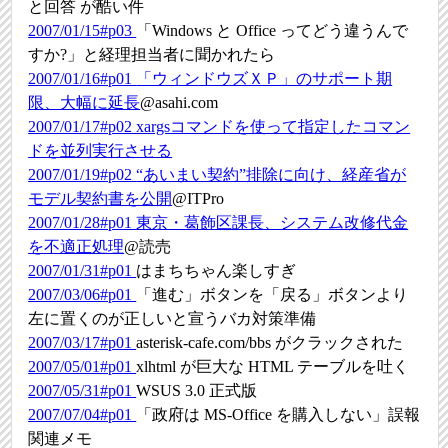
と回答 が酷い件
2007/01/15#p03
「Windows と Office ってどう違うんで
すか?」と経理担当者に聞かれたら
2007/01/16#p01
「ウィンドウズＸＰ」のサポート期
限、大幅に延長
@asahi.com
2007/01/17#p02
xargsコマンドを使って指定したコマン
ドを並列実行させる
2007/01/19#p02
“あいまい契約”排除に向け、経産省が
モデル契約書を公開
@ITPro
2007/01/28#p01
東京・葛飾区課長、システム改修代金
を不適正処理
@読売
2007/01/31#p01
はまちちゃん楽しすぎ
2007/03/06#p01
「進む」ボタンを「戻る」ボタンより
左に置くのが正しいと宣うバカ対策準備
2007/03/17#p01
asterisk-cafe.com/bbs がクラックされた
2007/05/01#p01
xlhtml が巨大な HTML テーブルを吐く
2007/05/31#p01
WSUS 3.0 正式版
2007/07/04#p01
「政府は MS-Office を購入しない」誤報
関連メモ