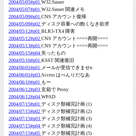
2004/05/05#p01
W32.Sasser
2004/05/07#p01
W32.Sasser 関連メモ
2004/05/09#p01
CNS アカウント復帰
2004/05/09#p02
ディスク容量への飽くなき欲求
2004/05/12#p01
BLR3-TX4 障害
2004/05/12#p02
CNS アカウント====再開====
2004/05/13#p01
CNS アカウント====再開====
2004/05/15#p04
失ったもの
2004/05/16#p01
KSST 関連復旧
2004/06/01#p01
メールが受信できませn
2004/06/01#p03
Access はべんりだなあ
2004/06/10#p01
もー
2004/06/12#p03
玄箱で Proxy
2004/06/12#p04
WPAD
2004/07/15#p01
ディスク類補完計画 (1)
2004/07/15#p02
ディスク類補完計画 (2)
2004/07/15#p03
ディスク類補完計画 (3)
2004/07/15#p04
ディスク類補完計画 (4)
2004/07/15#p05
ディスク類補完計画 (5)