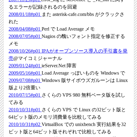
るエラーが記録されるのを回避
2008/01/18#p01
また asterisk-cafe.com/bbs がクラックさ
れた
2008/04/08#p01
Perl で Load Average メモ
2008/07/05#p01
Nagios の醜いフォント指定を修正する
メモ
2008/10/26#p01
IPAがオープンソース導入の手引書を発
売
@マイコミジャーナル
2009/01/24#p01
ieServer.Net 障害
2009/05/16#p01
Load Average っぽいものを Windows で
2009/07/08#p01
Windows 版サイボウズガルーンは Linux
版より2倍重い
2010/07/15#p01
さくらの VPS 980 無料ベータ版を試し
てみる
2010/10/31#p01
さくらの VPS で Linux の32ビット版と
64ビット版のメモリ消費量を比較してみる
2010/10/31#p02
VirtualBox での unixbench 実行結果を32
ビット版と64ビット版それぞれで比較してみる