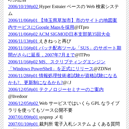
2006/10/19#p02
Hyper Estraier ベースの Web 検索システ
ム
2006/11/06#p01
【埼玉県草加市】市のサイトの地図案
内サービスにGoogle Mapsを採用
@ITpro
2006/11/06#p02
ACM SIGMOD日本支部第35回大会
2006/11/13#p01
えきねっと再び
2006/11/16#p01
パッチ配布ツール「SUS」のサポート期
間がさらに延長，2007年7月まで
@ITPro
2006/11/16#p02
MS、スクリプティングエンジン
「Windows PowerShell」を正式にリリース
@ZDNet
2006/11/28#p01
情報処理技術者試験が資格試験になる
かも?、更新制になるかも?
@/.J
2006/12/05#p01
テクノロジーセミナーのご案内
@livedoor
2006/12/05#p02
Web サービスではいくら GPL なライブ
ラリを使ってもソース公開不要
2007/01/09#p01
sysprep メモ
2007/01/10#p01
裁判所 電子入札システム よくある質問