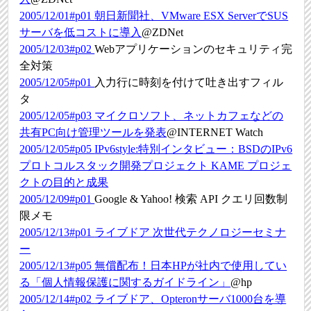
2005/12/01#p01
朝日新聞社、VMware ESX ServerでSUS
サーバを低コストに導入
@ZDNet
2005/12/03#p02
Webアプリケーションのセキュリティ完
全対策
2005/12/05#p01
入力行に時刻を付けて吐き出すフィル
タ
2005/12/05#p03
マイクロソフト、ネットカフェなどの
共有PC向け管理ツールを発表
@INTERNET Watch
2005/12/05#p05
IPv6style:特別インタビュー：BSDのIPv6
プロトコルスタック開発プロジェクト KAME プロジェ
クトの目的と成果
2005/12/09#p01
Google & Yahoo! 検索 API クエリ回数制
限メモ
2005/12/13#p01
ライブドア 次世代テクノロジーセミナ
ー
2005/12/13#p05
無償配布！日本HPが社内で使用してい
る「個人情報保護に関するガイドライン」
@hp
2005/12/14#p02
ライブドア、Opteronサーバ1000台を導