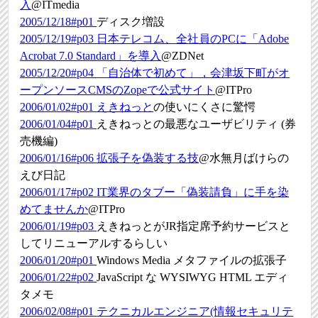
入
@ITmedia
2005/12/18#p01
ディスク増設
2005/12/19#p03
日本テレコム、全社員のPCに「Adobe
Acrobat 7.0 Standard」を導入
@ZDNet
2005/12/20#p04
「自治体で初めて」，会津坂下町がオ
ープンソースCMSのZopeで公式サイト
@ITPro
2006/01/02#p01
えきねっと
の使いにくさに驚愕
2006/01/04#p01
えきねっとの最悪なユーザビリティ (券
売機編)
2006/01/16#p06
拡張子を偽装する技
@水無月ばけらの
えび日記
2006/01/17#p02
IT業界のタブー「偽装請負」に手を染
めてませんか
@ITPro
2006/01/19#p03
えきねっとがJR指定席予約サービスと
してリニューアルするらしい
2006/01/20#p01
Windows Media メタファイルの拡張子
2006/01/22#p02
JavaScript な WYSIWYG HTML エディ
タメモ
2006/02/08#p01
テクニカルエンジニア(情報セキュリテ