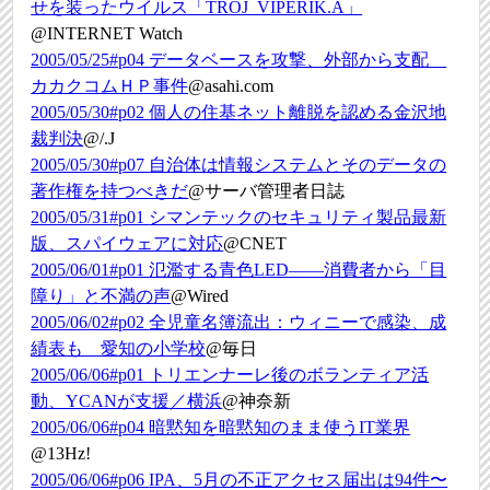
せを装ったウイルス「TROJ_VIPERIK.A」
@INTERNET Watch
2005/05/25#p04
データベースを攻撃、外部から支配
カカクコムＨＰ事件
@asahi.com
2005/05/30#p02
個人の住基ネット離脱を認める金沢地
裁判決
@/.J
2005/05/30#p07
自治体は情報システムとそのデータの
著作権を持つべきだ
@サーバ管理者日誌
2005/05/31#p01
シマンテックのセキュリティ製品最新
版、スパイウェアに対応
@CNET
2005/06/01#p01
氾濫する青色LED――消費者から「目
障り」と不満の声
@Wired
2005/06/02#p02
全児童名簿流出：ウィニーで感染、成
績表も 愛知の小学校
@毎日
2005/06/06#p01
トリエンナーレ後のボランティア活
動、YCANが支援／横浜
@神奈新
2005/06/06#p04
暗黙知を暗黙知のまま使うIT業界
@13Hz!
2005/06/06#p06
IPA、5月の不正アクセス届出は94件〜