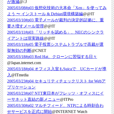
が激減
@/.J
2005/03/08#p03
仮想化技術の大本命「Xen」を使ってみ
よう 〜 インストール & Debian環境構築編
@@IT
2005/03/10#p03
電子メールが裁判の決定的証拠に、重
要さ増すメール管理
@@IT
2005/03/11#p03
「リッチを認める」、NECのシンクラ
イアントは現実路線
@@IT
2005/03/11#p05
電子投票システムトラブルで高裁が選
挙無効の判断
@CNET
2005/03/18#p03
Red Hat、クローンに苦悩する日々
@Japan.internet.com
2005/03/18#p04
オフィス入室もSuicaで UCカードが導
入
@ITmedia
2005/03/23#p04
セキュリティチェックリスト for Webア
プリケーション
2005/03/23#p07
NTT東日本がフレッツ・オフィスにイ
ーサネット直結の新メニュー
@ITPro
2005/03/30#p02
マルチフィード、NTPによる時刻合わ
せサービスを正式に開始
@INTERNET Watch