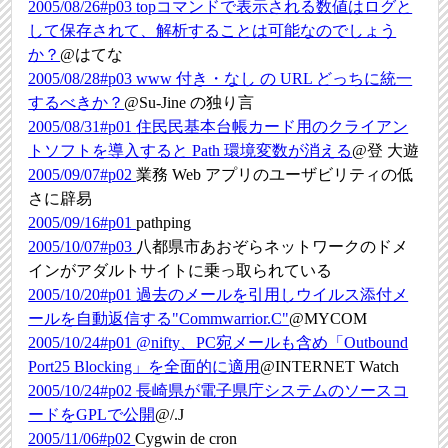
2005/08/26#p03
topコマンドで表示される数値はログと
して保存されて、解析することは可能なのでしょう
か？
@はてな
2005/08/28#p03
www 付き・なし の URL どっちに統一
するべきか？
@Su-Jine の独り言
2005/08/31#p01
住民民基本台帳カード用のクライアン
トソフトを導入すると Path 環境変数が消える
@登 大遊
2005/09/07#p02
業務 Web アプリのユーザビリティの低
さに辟易
2005/09/16#p01
pathping
2005/10/07#p03
八都県市あおぞらネットワークのドメ
インがアダルトサイトに乗っ取られている
2005/10/20#p01
過去のメールを引用しウイルス添付メ
ールを自動返信する"Commwarrior.C"
@MYCOM
2005/10/24#p01
@nifty、PC宛メールも含め「Outbound
Port25 Blocking」を全面的に適用
@INTERNET Watch
2005/10/24#p02
長崎県が電子県庁システムのソースコ
ードをGPLで公開
@/.J
2005/11/06#p02
Cygwin de cron