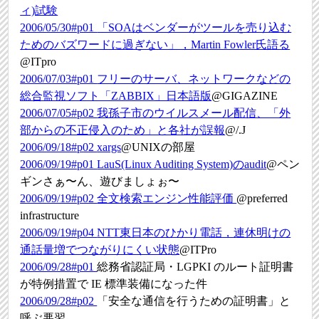
ィ)試験
2006/05/30#p01
「SOAはベンダーがツールを売り込む
ためのバズワードに過ぎない」，Martin Fowler氏語る
@ITpro
2006/07/03#p01
フリーのサーバ、ネットワークなどの
総合監視ソフト「ZABBIX」日本語版
@GIGAZINE
2006/07/05#p02
我孫子市のウイルスメール配信、「外
部からの不正侵入のため」と各社が誤報
@/.J
2006/09/18#p02
xargs
@UNIXの部屋
2006/09/19#p01
LauS(Linux Auditing System)のaudit
@ペン
ギンさぁ〜ん、遊びましょぉ〜
2006/09/19#p02
全文検索エンジン性能評価
@preferred
infrastructure
2006/09/19#p04
NTT東日本のひかり電話，連休明けの
通話量増でつながりにくい状態
@ITPro
2006/09/28#p01
総務省認証局・LGPKI のルート証明書
が特例措置で IE 標準装備になった件
2006/09/28#p02
「安全な通信を行うための証明書」と
呼ぶ悪習