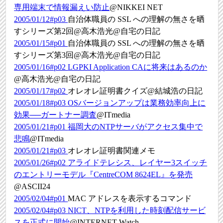
専用端末で情報漏えい防止
@NIKKEI NET
2005/01/12#p03
自治体職員の SSL への理解の無さを晒
すシリーズ第2回@高木浩光@自宅の日記
2005/01/15#p01
自治体職員の SSL への理解の無さを晒
すシリーズ第3回@高木浩光@自宅の日記
2005/01/16#p02
LGPKI Application CAに将来はあるのか
@高木浩光@自宅の日記
2005/01/17#p02
オレオレ証明書クイズ@結城浩の日記
2005/01/18#p03
OSバージョンアップは業務効率向上に
効果──ガートナー調査
@ITmedia
2005/01/21#p01
福岡大のNTPサーバがアクセス集中で
悲鳴
@ITmedia
2005/01/21#p03
オレオレ証明書関連メモ
2005/01/26#p02
アライドテレシス、レイヤー3スイッチ
のエントリーモデル『CentreCOM 8624EL』を発売
@ASCII24
2005/02/04#p01
MAC アドレスを表示するコマンド
2005/02/04#p03
NICT、NTPを利用した時刻配信サービ
スを正式に開始
@INTERNET Watch