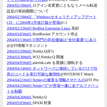
2004/02/18#p01
ログイン名変更にともなうメール転送
設定の有効期限について
2004/02/18#p02
「Windowsセキュリティアップデート
CD」に2004年2月改訂版が登場
@/.J
2004/02/23#p03
RedHat Enterprise Linux
高杉
2004/03/03#p01
HostRocket アカウント停止
2004/03/13#p05
IT部門の存在価値は“全社最適”にあり
@@IT情報マネジメント
2004/03/29#p02
Netsky.Q(R?)
2004/03/30#p01
W32.Netsky.Q 関連
2004/04/05#p05
asterisk-cafe を黒猫に移転する
2004/04/14#p01
ネットワークに接続しているだけで任
意のコードを実行可能な脆弱性
@INTERNET Watch
2004/04/21#p03
Netskyの被害を増幅させたもの
@IT Pro
2004/04/23#p03
Netsky“Z”が登場〜遂に全アルファベッ
トを制覇
2004/04/26#p01
Netsky.Q
2004/05/03#p01
SPAM 対策