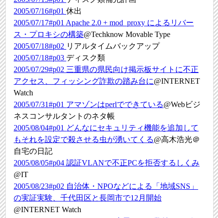
2005/07/16#p01
休出
2005/07/17#p01
Apache 2.0 + mod_proxy によるリバー
ス・プロキシの構築
@Techknow Movable Type
2005/07/18#p02
リアルタイムバックアップ
2005/07/18#p03
ディスク類
2005/07/29#p02
三重県の県民向け掲示板サイトに不正
アクセス、フィッシング詐欺の踏み台に
@INTERNET
Watch
2005/07/31#p01
アマゾンはperlでできている
@Webビジ
ネスコンサルタントのネタ帳
2005/08/04#p01
どんなにセキュリティ機能を追加して
もそれを設定で殺させる虫が湧いてくる
@高木浩光＠
自宅の日記
2005/08/05#p04
認証VLANで不正PCを拒否するしくみ
@IT
2005/08/23#p02
自治体・NPOなどによる「地域SNS」
の実証実験、千代田区と長岡市で12月開始
@INTERNET Watch