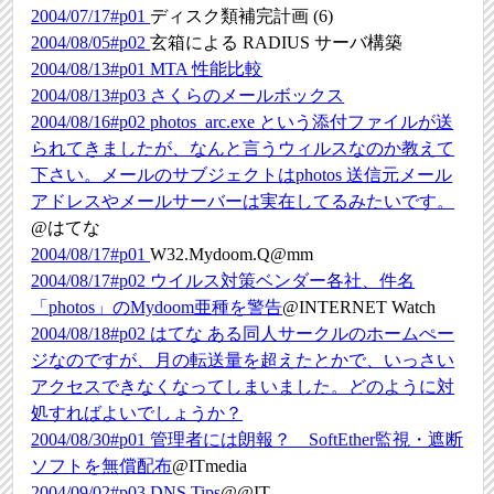
2004/07/17#p01
ディスク類補完計画 (6)
2004/08/05#p02
玄箱による RADIUS サーバ構築
2004/08/13#p01
MTA 性能比較
2004/08/13#p03
さくらのメールボックス
2004/08/16#p02
photos_arc.exe という添付ファイルが送
られてきましたが、なんと言うウィルスなのか教えて
下さい。メールのサブジェクトはphotos 送信元メール
アドレスやメールサーバーは実在してるみたいです。
@はてな
2004/08/17#p01
W32.Mydoom.Q@mm
2004/08/17#p02
ウイルス対策ベンダー各社、件名
「photos」のMydoom亜種を警告
@INTERNET Watch
2004/08/18#p02
はてな ある同人サークルのホームぺー
ジなのですが、月の転送量を超えたとかで、いっさい
アクセスできなくなってしまいました。どのように対
処すればよいでしょうか？
2004/08/30#p01
管理者には朗報？ SoftEther監視・遮断
ソフトを無償配布
@ITmedia
2004/09/02#p03
DNS Tips
@@IT