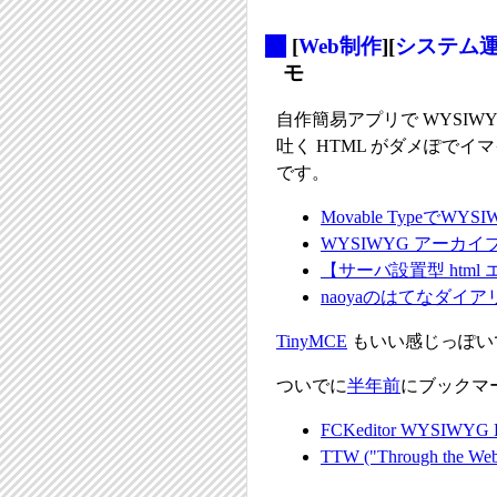
_
[
Web制作
][
システム
モ
自作簡易アプリで WYSI
吐く HTML がダメぽでイ
です。
Movable TypeでWYS
WYSIWYG アーカイ
【サーバ設置型 html エデ
naoyaのはてなダイアリー - T
TinyMCE
もいい感じっぽい
ついでに
半年前
にブックマ
FCKeditor WYSI
TTW ("Through the We