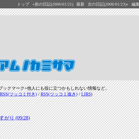
トップ
«前の日記(2006/01/21)
最新
次の日記(2006/01/23)»
編
ブックマーク+他人にも役に立つかもしれない情報など。
RSS(ツッコミ付き)
/
RSS(ツッコミ抜き)
/
LIRS
)
 (09/28)