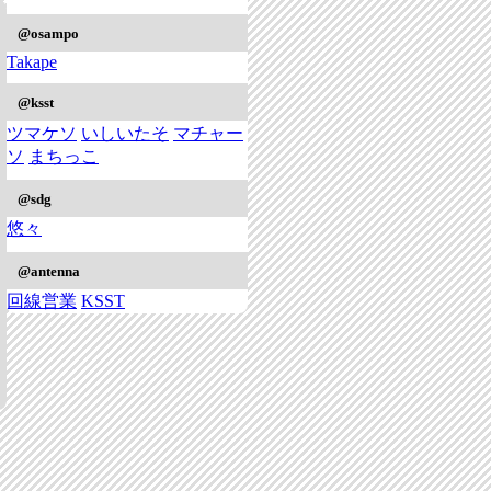
@osampo
Takape
@ksst
ツマケソ
いしいたそ
マチャー
ソ
まちっこ
@sdg
悠々
@antenna
回線営業
KSST