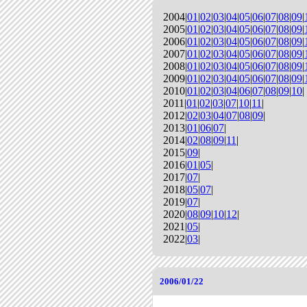
2004|
01
|
02
|
03
|
04
|
05
|
06
|
07
|
08
|
09
|
2005|
01
|
02
|
03
|
04
|
05
|
06
|
07
|
08
|
09
|
2006|
01
|
02
|
03
|
04
|
05
|
06
|
07
|
08
|
09
|
2007|
01
|
02
|
03
|
04
|
05
|
06
|
07
|
08
|
09
|
2008|
01
|
02
|
03
|
04
|
05
|
06
|
07
|
08
|
09
|
2009|
01
|
02
|
03
|
04
|
05
|
06
|
07
|
08
|
09
|
2010|
01
|
02
|
03
|
04
|
06
|
07
|
08
|
09
|
10
|
2011|
01
|
02
|
03
|
07
|
10
|
11
|
2012|
02
|
03
|
04
|
07
|
08
|
09
|
2013|
01
|
06
|
07
|
2014|
02
|
08
|
09
|
11
|
2015|
09
|
2016|
01
|
05
|
2017|
07
|
2018|
05
|
07
|
2019|
07
|
2020|
08
|
09
|
10
|
12
|
2021|
05
|
2022|
03
|
2006/01/22