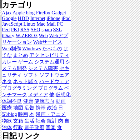
カテゴリ
集
Ajax
Apple
blog
Firefox
Gadget
Google
HDD
Internet
iPhone
iPod
JavaScript
Linux
Mac
Mail
PC
Perl
PKI
RSS
SEO
spam
SSL
tDiary
W-ZERO3
Web
Webアプ
リケーション
Webサービス
Web制作
Windows
たべもの
は
てな
まとめ
アクセシビリティ
カレー
ゲーム
システム運用
シ
ステム開発
システム障害
セキ
ュリティ
ソフト
ソフトウェア
ネタ
ネット諸々
ハードウェア
プログラミング
プログラム
ベ
ンチマーク
メディア
他
仮想化
体調不良
健康
健康志向
動画
医療
地図
広告
携帯
政治
日
記/blog
映画
本
漫画・アニメ
物欲
玄箱
生活
社会
統計
肉
自
治体
行政
電子政府
音楽
食
日記リンク