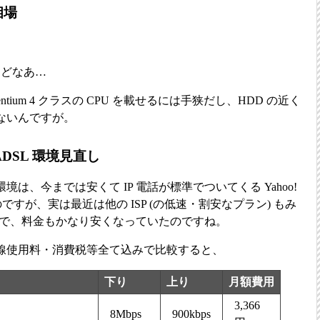
の相場
けどなあ…
ntium 4 クラスの CPU を載せるには手狭だし、HDD の近く
ないんですが。
 ADSL 環境見直し
は、今までは安くて IP 電話が標準でついてくる Yahoo!
ですが、実は最近は他の ISP (の低速・割安なプラン) もみ
ビスで、料金もかなり安くなっていたのですね。
回線使用料・消費税等全て込みで比較すると、
下り
上り
月額費用
3,366
8Mbps
900kbps