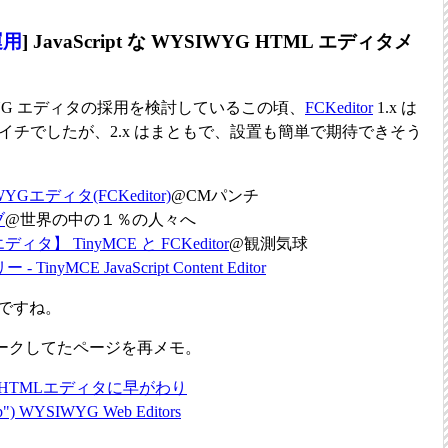
運用
] JavaScript な WYSIWYG HTML エディタメ
WYG エディタの採用を検討しているこの頃、
FCKeditor
1.x は
マイチでしたが、2.x はまともで、設置も簡単で期待できそう
IWYGエディタ(FCKeditor)
@CMパンチ
ブ
@世界の中の１％の人々へ
ィタ】 TinyMCE と FCKeditor
@観測気球
inyMCE JavaScript Content Editor
ですね。
ークしてたページを再メモ。
WYG HTMLエディタに早がわり
b") WYSIWYG Web Editors