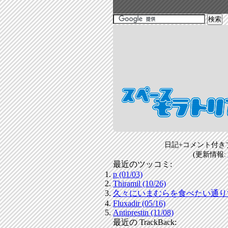
日記+コメント付き
(更新情報:
最近のツッコミ:
p (01/03)
Thiramil (10/26)
久々にいまむらを食べたい通りすがり
Fluxadir (05/16)
Antiprestin (11/08)
最近の TrackBack: