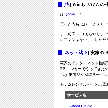
_
[
他
] Windy JAZZ 
は
1600円
、と。
買った当時は3万したんだ
ま、前面 USB もないし、Pe
にファンはないし、しかた
_
[
ネット諸々
] 実家の
実家のインターネット接続環境
BB マンセーでやってきたの
んな IP 電話が標準サー
モデムレンタル料・NTT
サービス名
Yahoo! BB 8M