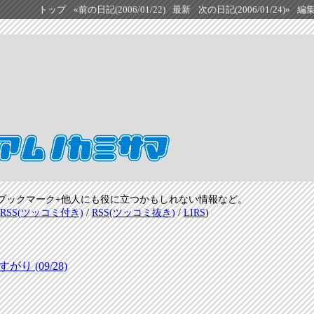
トップ
«前の日記(2006/01/22)
最新
次の日記(2006/01/24)»
編
ブックマーク+他人にも役に立つかもしれない情報など。
RSS(ツッコミ付き)
/
RSS(ツッコミ抜き)
/
LIRS
)
 (09/28)