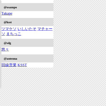
@osampo
Takape
@ksst
ツマケソ
いしいたそ
マチャー
ソ
まちっこ
@sdg
悠々
@antenna
回線営業
KSST