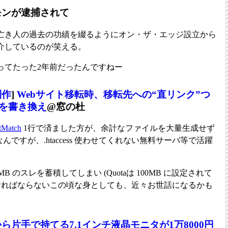
エモンが逮捕されて
亡き人の過去の功績を綴るようにオン・ザ・エッジ設立から
介しているのが笑える。
ってたった2年前だったんですねー
制作
]
Webサイト移転時、移転先への“直リンク”つ
を書き換え
@窓の杜
tMatch
1行で済ました方が、余計なファイルを大量生成せず
ﾏｰなんですが、.htaccess 使わせてくれない無料サーバ等で活躍
1MB のスレを蓄積してしまい (Quotaは 100MB に設定されて
なければならないこの頃な身としても、近々お世話になるかも
ら片手で持てる7.1インチ液晶モニタが1万8000円