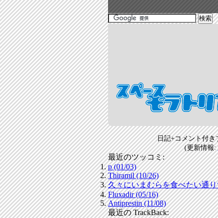
日記+コメント付き
(更新情報:
最近のツッコミ:
p (01/03)
Thiramil (10/26)
久々にいまむらを食べたい通りすがり
Fluxadir (05/16)
Antiprestin (11/08)
最近の TrackBack: