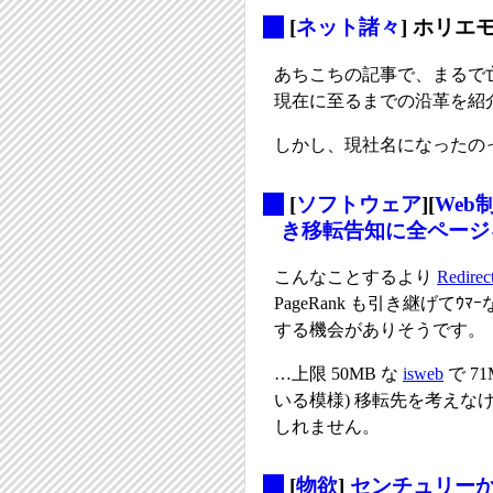
_
[
ネット諸々
] ホリ
あちこちの記事で、まるで
現在に至るまでの沿革を紹
しかし、現社名になったの
_
[
ソフトウェア
][
Web
き移転告知に全ページ
こんなことするより
Redirec
PageRank も引き継げてｳ
する機会がありそうです。
…上限 50MB な
isweb
で 7
いる模様) 移転先を考え
しれません。
_
[
物欲
]
センチュリーか