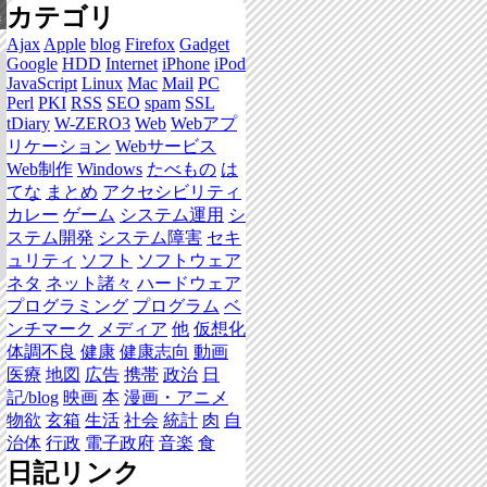
カテゴリ
集
Ajax
Apple
blog
Firefox
Gadget
Google
HDD
Internet
iPhone
iPod
JavaScript
Linux
Mac
Mail
PC
Perl
PKI
RSS
SEO
spam
SSL
tDiary
W-ZERO3
Web
Webアプ
リケーション
Webサービス
Web制作
Windows
たべもの
は
てな
まとめ
アクセシビリティ
カレー
ゲーム
システム運用
シ
ステム開発
システム障害
セキ
ュリティ
ソフト
ソフトウェア
ネタ
ネット諸々
ハードウェア
プログラミング
プログラム
ベ
ンチマーク
メディア
他
仮想化
体調不良
健康
健康志向
動画
医療
地図
広告
携帯
政治
日
記/blog
映画
本
漫画・アニメ
物欲
玄箱
生活
社会
統計
肉
自
治体
行政
電子政府
音楽
食
日記リンク