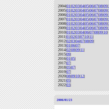
2004|
01
|
02
|
03
|
04
|
05
|
06
|
07
|
08
|
09
|
2005|
01
|
02
|
03
|
04
|
05
|
06
|
07
|
08
|
09
|
2006|
01
|
02
|
03
|
04
|
05
|
06
|
07
|
08
|
09
|
2007|
01
|
02
|
03
|
04
|
05
|
06
|
07
|
08
|
09
|
2008|
01
|
02
|
03
|
04
|
05
|
06
|
07
|
08
|
09
|
2009|
01
|
02
|
03
|
04
|
05
|
06
|
07
|
08
|
09
|
2010|
01
|
02
|
03
|
04
|
06
|
07
|
08
|
09
|
10
|
2011|
01
|
02
|
03
|
07
|
10
|
11
|
2012|
02
|
03
|
04
|
07
|
08
|
09
|
2013|
01
|
06
|
07
|
2014|
02
|
08
|
09
|
11
|
2015|
09
|
2016|
01
|
05
|
2017|
07
|
2018|
05
|
07
|
2019|
07
|
2020|
08
|
09
|
10
|
12
|
2021|
05
|
2022|
03
|
2006/01/23