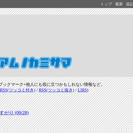
トップ
最新
追
ブックマーク+他人にも役に立つかもしれない情報など。
RSS(ツッコミ付き)
/
RSS(ツッコミ抜き)
/
LIRS
)
 (09/28)