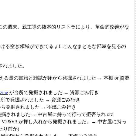
この週末、親主導の抜本的リストラにより、革命的改善がな
ける空き領域ができてるょ!! こんなまともな部屋を見るの
されました。
越える量の書籍と雑誌が床から発掘されました → 本棚 or 資源
zine
が台所で発掘されました → 資源ごみ行き
所で発掘されました → 資源ごみ行き
が床から発掘されました → 不燃ごみ行き
床から発掘されました → 中古屋に持って行って拒否られ orz
V2&V3 が押し入れから発掘されました。→ 中古屋に持っ
たり前か)