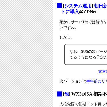
_
[
システム運用
]
朝日新
トに導入
@ZDNet
確かにサーバ1台では能力
いですね。
しかし、
なお、SUSの次バー
てるようになる予定
[
朝日新
次バージョンは
半年前にリ
_
[
他
] WX310SA 初期
人柱覚悟で初期ロット買っ