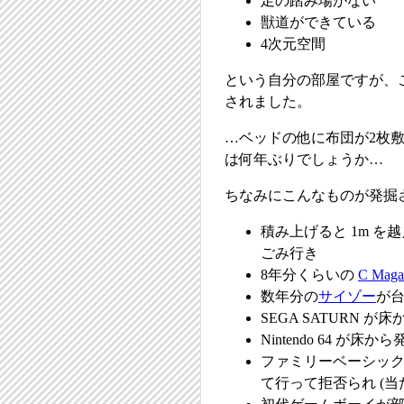
足の踏み場がない
獣道ができている
4次元空間
という自分の部屋ですが、
されました。
…ベッドの他に布団が2枚敷
は何年ぶりでしょうか…
ちなみにこんなものが発掘
積み上げると 1m を
ごみ行き
8年分くらいの
C Maga
数年分の
サイゾー
が台
SEGA SATURN 
Nintendo 64 が
ファミリーベーシック 
て行って拒否られ (当