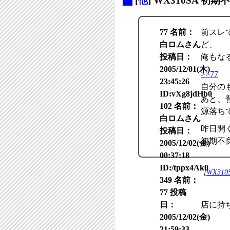
_
[
他
] WX310SA 初期
77 名前：
前スレ
白ロムさん
ど、
投稿日：
俺もな
2005/12/01(木)
>>77
23:45:26
自分の
ID:vXg8jdHb0
あと、
102 名前：
源落ち
白ロムさん
昨日開
投稿日：
初期不
2005/12/02(金)
00:37:18
ID:/tppx4Ak0
[
WX310
349 名前：
77 投稿
日：
店に持
2005/12/02(金)
21:59:33