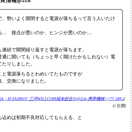
不良情報@2ch
で、勢いよく開閉すると電源が落ちるって言う人いたけ
る… 接点が悪いのか、ヒンジが悪いのか…
も連続で開閉繰り返すと電源が落ちます。
普通に開いても（ちょっと早く開けたかもしれない）電
てたりしました。
くと電源落ちるとわめいてたものですが
良、交換になりました。
SA・H-SA3001V 三洋WILLCOM端末総合31@2ch-携帯機種>>77-349
よ
り引用]
ち込めば初期不良対応してもらえる、と