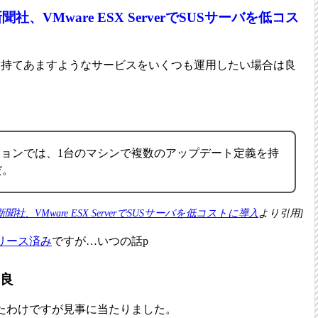
聞社、VMware ESX ServerでSUSサーバを低コス
を持てあますようなサービスをいくつも運用したい場合は良
ジョンでは、1台のマシンで複数のアップデート定義を持
だ。
聞社、VMware ESX ServerでSUSサーバを低コストに導入
より引用]
リース済み
ですが…いつの話p
不良
たわけですが見事に当たりました。