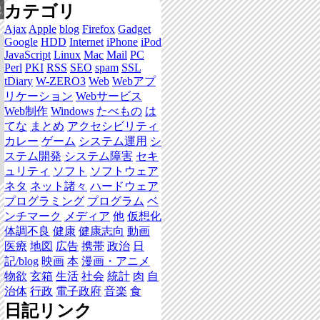
カテゴリ
記
Ajax
Apple
blog
Firefox
Gadget
Google
HDD
Internet
iPhone
iPod
JavaScript
Linux
Mac
Mail
PC
Perl
PKI
RSS
SEO
spam
SSL
tDiary
W-ZERO3
Web
Webアプ
リケーション
Webサービス
Web制作
Windows
たべもの
は
てな
まとめ
アクセシビリティ
カレー
ゲーム
システム運用
シ
ステム開発
システム障害
セキ
ュリティ
ソフト
ソフトウェア
ネタ
ネット諸々
ハードウェア
プログラミング
プログラム
ベ
ンチマーク
メディア
他
仮想化
体調不良
健康
健康志向
動画
医療
地図
広告
携帯
政治
日
記/blog
映画
本
漫画・アニメ
物欲
玄箱
生活
社会
統計
肉
自
治体
行政
電子政府
音楽
食
日記リンク