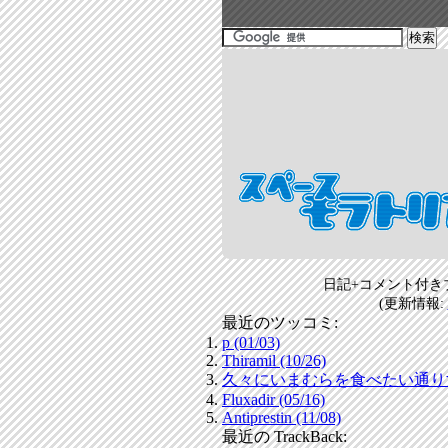
日記+コメント付き
(更新情報:
最近のツッコミ:
p (01/03)
Thiramil (10/26)
久々にいまむらを食べたい通りすがり
Fluxadir (05/16)
Antiprestin (11/08)
最近の TrackBack: