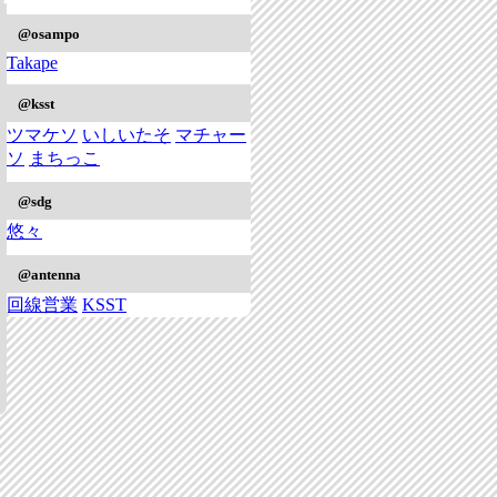
@osampo
Takape
@ksst
ツマケソ
いしいたそ
マチャー
ソ
まちっこ
@sdg
悠々
@antenna
回線営業
KSST