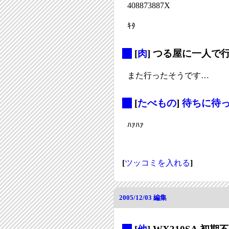
408873887X
ｷﾀ
_
[
肉
] つる屋に一人で
また行ったそうです…
_
[
たべもの
]
待ちに待っ
ﾊｧﾊｧ
[
ツッコミを入れる
]
2005/12/03
編集