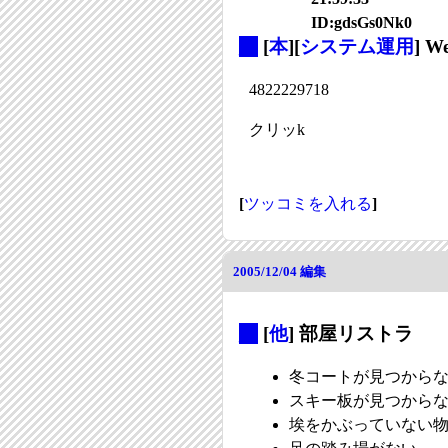
ID:gdsGs0Nk0
_
[
本
][
システム運用
]
4822229718
クリッk
[
ツッコミを入れる
]
2005/12/04
編集
_
[
他
] 部屋リストラ
冬コートが見つから
スキー板が見つから
埃をかぶっていない