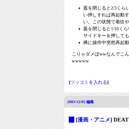
蓋を閉じると2/3く
い押しすれば再起動す
い。この状態で着信
蓋を閉じると1/10く
サイドキーを押して
稀に操作中突然再起
こりゃダメぽwwなんでこ
wwwww
[
ツッコミを入れる
]
2005/12/02
編集
_
[
漫画・アニメ
] DEAT