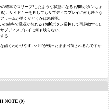
らいの確率でスリープ?したような状態になる (切断ボタンちょ
る)。サイドキーを押してもサブディスプレイに何も映らな
やアラームが働くかどうかは未確認。
らいの確率で電源が切れる (切断ボタン長押しで再起動する)。
もサブディスプレイに何も映らない。
動する
んな酷くわかりやすいバグが残ったまま出荷されるんですか
H NOTE (9)