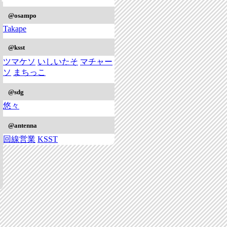
@osampo
Takape
@ksst
ツマケソ
いしいたそ
マチャー
ソ
まちっこ
@sdg
悠々
@antenna
回線営業
KSST