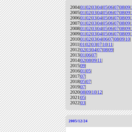
2004|
01
|
02
|
03
|
04
|
05
|
06
|
07
|
08
|
09
|
2005|
01
|
02
|
03
|
04
|
05
|
06
|
07
|
08
|
09
|
2006|
01
|
02
|
03
|
04
|
05
|
06
|
07
|
08
|
09
|
2007|
01
|
02
|
03
|
04
|
05
|
06
|
07
|
08
|
09
|
2008|
01
|
02
|
03
|
04
|
05
|
06
|
07
|
08
|
09
|
2009|
01
|
02
|
03
|
04
|
05
|
06
|
07
|
08
|
09
|
2010|
01
|
02
|
03
|
04
|
06
|
07
|
08
|
09
|
10
|
2011|
01
|
02
|
03
|
07
|
10
|
11
|
2012|
02
|
03
|
04
|
07
|
08
|
09
|
2013|
01
|
06
|
07
|
2014|
02
|
08
|
09
|
11
|
2015|
09
|
2016|
01
|
05
|
2017|
07
|
2018|
05
|
07
|
2019|
07
|
2020|
08
|
09
|
10
|
12
|
2021|
05
|
2022|
03
|
2005/12/24