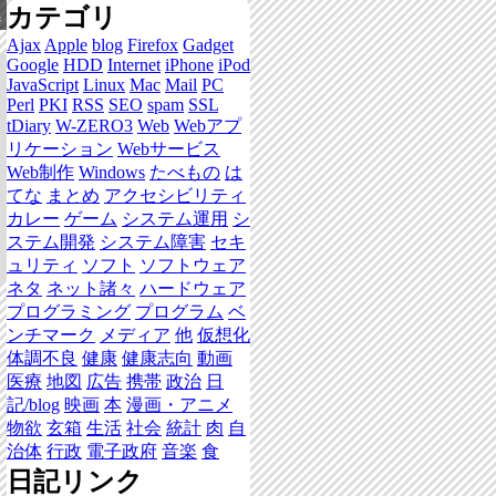
カテゴリ
集
Ajax
Apple
blog
Firefox
Gadget
Google
HDD
Internet
iPhone
iPod
JavaScript
Linux
Mac
Mail
PC
Perl
PKI
RSS
SEO
spam
SSL
tDiary
W-ZERO3
Web
Webアプ
リケーション
Webサービス
Web制作
Windows
たべもの
は
てな
まとめ
アクセシビリティ
カレー
ゲーム
システム運用
シ
ステム開発
システム障害
セキ
ュリティ
ソフト
ソフトウェア
ネタ
ネット諸々
ハードウェア
プログラミング
プログラム
ベ
ンチマーク
メディア
他
仮想化
体調不良
健康
健康志向
動画
医療
地図
広告
携帯
政治
日
記/blog
映画
本
漫画・アニメ
物欲
玄箱
生活
社会
統計
肉
自
治体
行政
電子政府
音楽
食
日記リンク