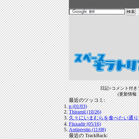
日記+コメント付き
(更新情報:
最近のツッコミ:
p (01/03)
Thiramil (10/26)
久々にいまむらを食べたい通りすがり
Fluxadir (05/16)
Antiprestin (11/08)
最近の TrackBack: