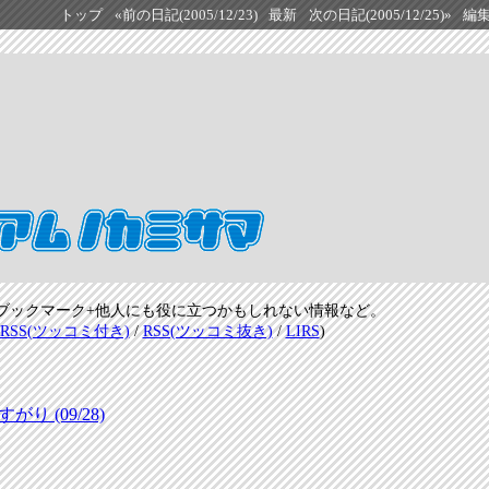
トップ
«前の日記(2005/12/23)
最新
次の日記(2005/12/25)»
編
ブックマーク+他人にも役に立つかもしれない情報など。
RSS(ツッコミ付き)
/
RSS(ツッコミ抜き)
/
LIRS
)
 (09/28)