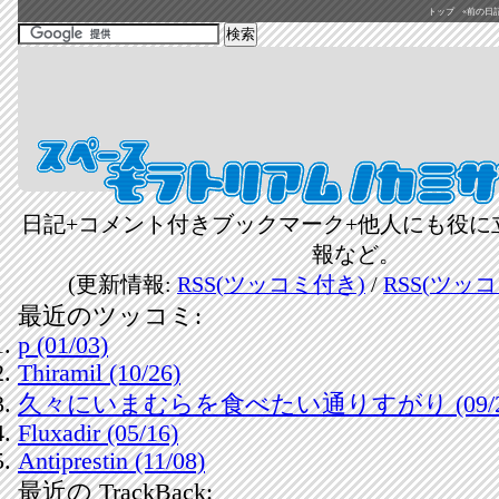
トップ
«前の日記(2
日記+コメント付きブックマーク+他人にも役に
報など。
(更新情報:
RSS(ツッコミ付き)
/
RSS(ツッ
最近のツッコミ:
p (01/03)
Thiramil (10/26)
久々にいまむらを食べたい通りすがり (09/2
Fluxadir (05/16)
Antiprestin (11/08)
最近の TrackBack: