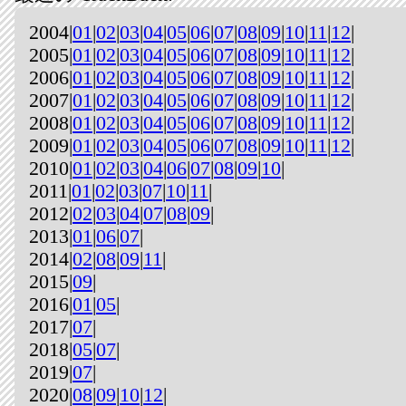
2004|
01
|
02
|
03
|
04
|
05
|
06
|
07
|
08
|
09
|
10
|
11
|
12
|
2005|
01
|
02
|
03
|
04
|
05
|
06
|
07
|
08
|
09
|
10
|
11
|
12
|
2006|
01
|
02
|
03
|
04
|
05
|
06
|
07
|
08
|
09
|
10
|
11
|
12
|
2007|
01
|
02
|
03
|
04
|
05
|
06
|
07
|
08
|
09
|
10
|
11
|
12
|
2008|
01
|
02
|
03
|
04
|
05
|
06
|
07
|
08
|
09
|
10
|
11
|
12
|
2009|
01
|
02
|
03
|
04
|
05
|
06
|
07
|
08
|
09
|
10
|
11
|
12
|
2010|
01
|
02
|
03
|
04
|
06
|
07
|
08
|
09
|
10
|
2011|
01
|
02
|
03
|
07
|
10
|
11
|
2012|
02
|
03
|
04
|
07
|
08
|
09
|
2013|
01
|
06
|
07
|
2014|
02
|
08
|
09
|
11
|
2015|
09
|
2016|
01
|
05
|
2017|
07
|
2018|
05
|
07
|
2019|
07
|
2020|
08
|
09
|
10
|
12
|