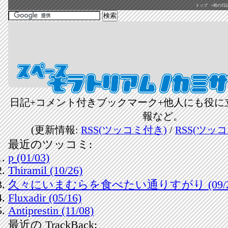
トップ
«前の日記(2
日記+コメント付きブックマーク+他人にも役に
報など。
(更新情報:
RSS(ツッコミ付き)
/
RSS(ツッ
最近のツッコミ:
p (01/03)
Thiramil (10/26)
久々にいまむらを食べたい通りすがり (09/2
Fluxadir (05/16)
Antiprestin (11/08)
最近の TrackBack: