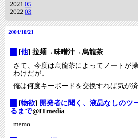
2021|
05
|
2022|
03
|
2004/10/21
_
[
他
] 拉麺→味噌汁→烏龍茶
さて、今度は烏龍茶によってノートが
わけだが。
俺は何度キーボードを交換すれば気が
_
[
物欲
]
開発者に聞く、液晶なしのツ
るまで
@ITmedia
memo