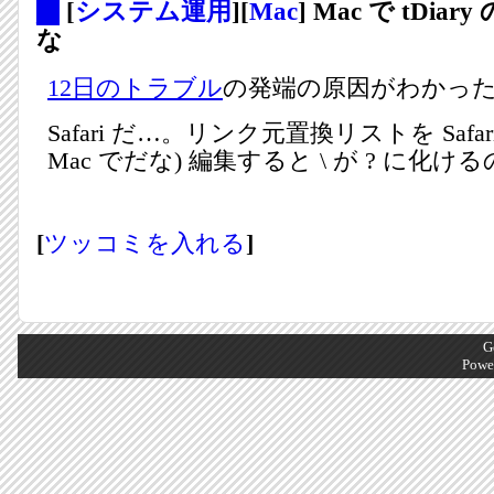
_
[
システム運用
][
Mac
] Mac で tDi
な
12日のトラブル
の発端の原因がわかっ
Safari だ…。リンク元置換リストを Safar
Mac でだな) 編集すると \ が ? に化け
[
ツッコミを入れる
]
G
Powe