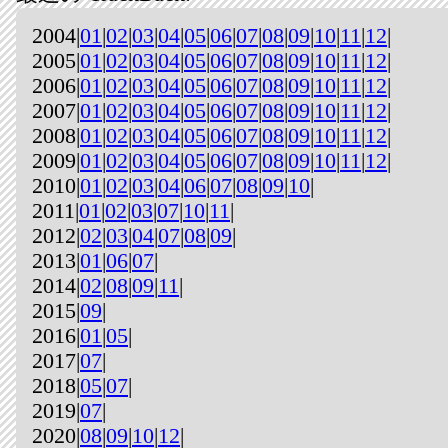
2004|
01
|
02
|
03
|
04
|
05
|
06
|
07
|
08
|
09
|
10
|
11
|
12
|
2005|
01
|
02
|
03
|
04
|
05
|
06
|
07
|
08
|
09
|
10
|
11
|
12
|
2006|
01
|
02
|
03
|
04
|
05
|
06
|
07
|
08
|
09
|
10
|
11
|
12
|
2007|
01
|
02
|
03
|
04
|
05
|
06
|
07
|
08
|
09
|
10
|
11
|
12
|
2008|
01
|
02
|
03
|
04
|
05
|
06
|
07
|
08
|
09
|
10
|
11
|
12
|
2009|
01
|
02
|
03
|
04
|
05
|
06
|
07
|
08
|
09
|
10
|
11
|
12
|
2010|
01
|
02
|
03
|
04
|
06
|
07
|
08
|
09
|
10
|
2011|
01
|
02
|
03
|
07
|
10
|
11
|
2012|
02
|
03
|
04
|
07
|
08
|
09
|
2013|
01
|
06
|
07
|
2014|
02
|
08
|
09
|
11
|
2015|
09
|
2016|
01
|
05
|
2017|
07
|
2018|
05
|
07
|
2019|
07
|
2020|
08
|
09
|
10
|
12
|