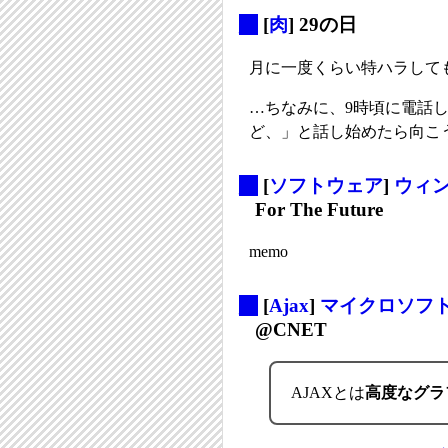
_
[
肉
] 29の日
月に一度くらい特ハラして
…ちなみに、9時頃に電話
ど、」と話し始めたら向こ
_
[
ソフトウェア
]
ウィ
For The Future
memo
_
[
Ajax
]
マイクロソフト
@CNET
AJAXとは
高度なグラ