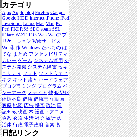
カテゴリ
集
Ajax
Apple
blog
Firefox
Gadget
Google
HDD
Internet
iPhone
iPod
JavaScript
Linux
Mac
Mail
PC
Perl
PKI
RSS
SEO
spam
SSL
tDiary
W-ZERO3
Web
Webアプ
リケーション
Webサービス
Web制作
Windows
たべもの
は
てな
まとめ
アクセシビリティ
カレー
ゲーム
システム運用
シ
ステム開発
システム障害
セキ
ュリティ
ソフト
ソフトウェア
ネタ
ネット諸々
ハードウェア
プログラミング
プログラム
ベ
ンチマーク
メディア
他
仮想化
体調不良
健康
健康志向
動画
医療
地図
広告
携帯
政治
日
記/blog
映画
本
漫画・アニメ
物欲
玄箱
生活
社会
統計
肉
自
治体
行政
電子政府
音楽
食
日記リンク