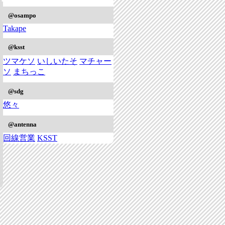
@osampo
Takape
@ksst
ツマケソ
いしいたそ
マチャー
ソ
まちっこ
@sdg
悠々
@antenna
回線営業
KSST