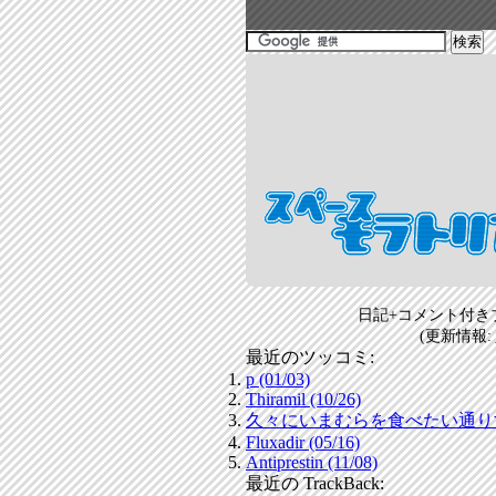
日記+コメント付き
(更新情報:
最近のツッコミ:
p (01/03)
Thiramil (10/26)
久々にいまむらを食べたい通りすがり
Fluxadir (05/16)
Antiprestin (11/08)
最近の TrackBack: