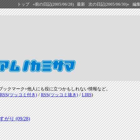
トップ
«前の日記(2005/06/28)
最新
次の日記(2005/06/30)»
編
ブックマーク+他人にも役に立つかもしれない情報など。
RSS(ツッコミ付き)
/
RSS(ツッコミ抜き)
/
LIRS
)
 (09/28)