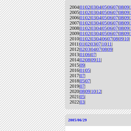
2004|
01
|
02
|
03
|
04
|
05
|
06
|
07
|
08
|
09
|
2005|
01
|
02
|
03
|
04
|
05
|
06
|
07
|
08
|
09
|
2006|
01
|
02
|
03
|
04
|
05
|
06
|
07
|
08
|
09
|
2007|
01
|
02
|
03
|
04
|
05
|
06
|
07
|
08
|
09
|
2008|
01
|
02
|
03
|
04
|
05
|
06
|
07
|
08
|
09
|
2009|
01
|
02
|
03
|
04
|
05
|
06
|
07
|
08
|
09
|
2010|
01
|
02
|
03
|
04
|
06
|
07
|
08
|
09
|
10
|
2011|
01
|
02
|
03
|
07
|
10
|
11
|
2012|
02
|
03
|
04
|
07
|
08
|
09
|
2013|
01
|
06
|
07
|
2014|
02
|
08
|
09
|
11
|
2015|
09
|
2016|
01
|
05
|
2017|
07
|
2018|
05
|
07
|
2019|
07
|
2020|
08
|
09
|
10
|
12
|
2021|
05
|
2022|
03
|
2005/06/29