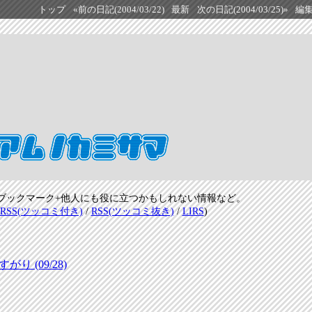
トップ
«前の日記(2004/03/22)
最新
次の日記(2004/03/25)»
編
ブックマーク+他人にも役に立つかもしれない情報など。
RSS(ツッコミ付き)
/
RSS(ツッコミ抜き)
/
LIRS
)
 (09/28)