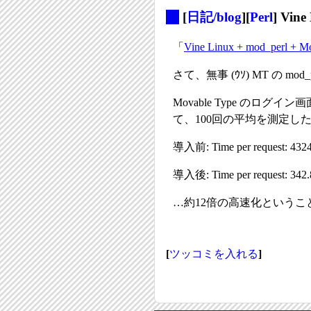
_
[
日記/blog
][
Perl
] Vine
「
Vine Linux + mod_perl + Mo
さて、無事 (ｳｿ) MT の 
Movable Type のログイ
て、100回の平均を測定した。(ab -n 1
導入前: Time per request: 4324
導入後: Time per request: 342.
…約12倍の高速化というこ
[
ツッコミを入れる
]