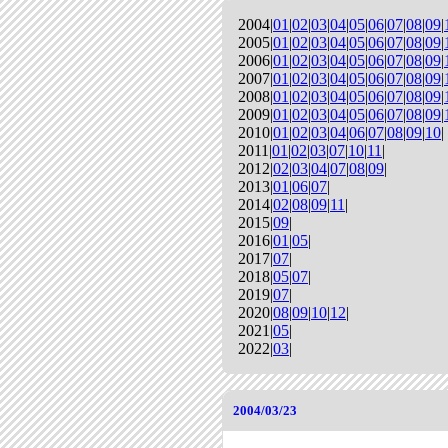
2004|
01
|
02
|
03
|
04
|
05
|
06
|
07
|
08
|
09
|
2005|
01
|
02
|
03
|
04
|
05
|
06
|
07
|
08
|
09
|
2006|
01
|
02
|
03
|
04
|
05
|
06
|
07
|
08
|
09
|
2007|
01
|
02
|
03
|
04
|
05
|
06
|
07
|
08
|
09
|
2008|
01
|
02
|
03
|
04
|
05
|
06
|
07
|
08
|
09
|
2009|
01
|
02
|
03
|
04
|
05
|
06
|
07
|
08
|
09
|
2010|
01
|
02
|
03
|
04
|
06
|
07
|
08
|
09
|
10
|
2011|
01
|
02
|
03
|
07
|
10
|
11
|
2012|
02
|
03
|
04
|
07
|
08
|
09
|
2013|
01
|
06
|
07
|
2014|
02
|
08
|
09
|
11
|
2015|
09
|
2016|
01
|
05
|
2017|
07
|
2018|
05
|
07
|
2019|
07
|
2020|
08
|
09
|
10
|
12
|
2021|
05
|
2022|
03
|
2004/03/23