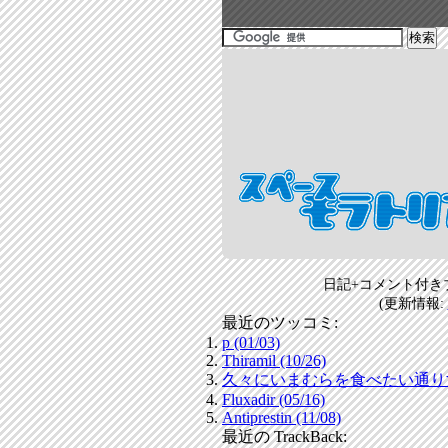
日記+コメント付き
(更新情報:
最近のツッコミ:
p (01/03)
Thiramil (10/26)
久々にいまむらを食べたい通りすがり
Fluxadir (05/16)
Antiprestin (11/08)
最近の TrackBack: