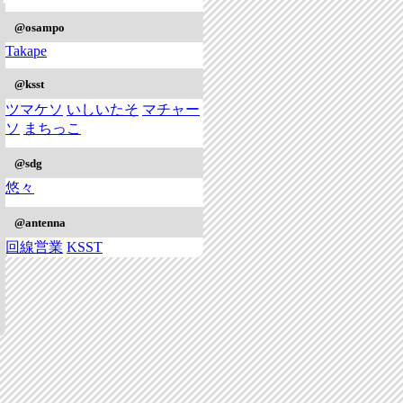
@osampo
Takape
@ksst
ツマケソ
いしいたそ
マチャー
ソ
まちっこ
@sdg
悠々
@antenna
回線営業
KSST