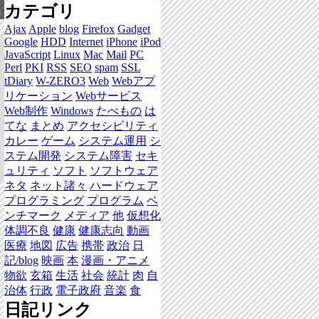
カテゴリ
集
Ajax
Apple
blog
Firefox
Gadget
Google
HDD
Internet
iPhone
iPod
JavaScript
Linux
Mac
Mail
PC
Perl
PKI
RSS
SEO
spam
SSL
tDiary
W-ZERO3
Web
Webアプ
リケーション
Webサービス
Web制作
Windows
たべもの
は
てな
まとめ
アクセシビリティ
カレー
ゲーム
システム運用
シ
ステム開発
システム障害
セキ
ュリティ
ソフト
ソフトウェア
ネタ
ネット諸々
ハードウェア
プログラミング
プログラム
ベ
ンチマーク
メディア
他
仮想化
体調不良
健康
健康志向
動画
医療
地図
広告
携帯
政治
日
記/blog
映画
本
漫画・アニメ
物欲
玄箱
生活
社会
統計
肉
自
治体
行政
電子政府
音楽
食
日記リンク