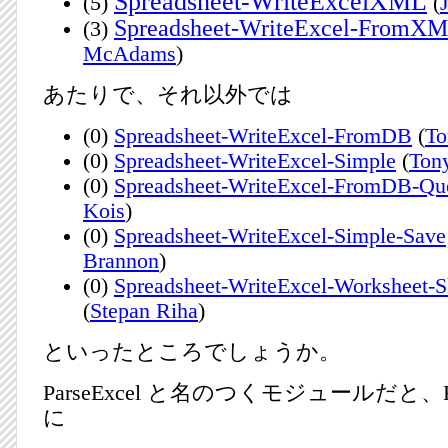
Spreadsheet-WriteExcelXML
(5)
(
Spreadsheet-WriteExcel-FromX
(3)
McAdams
)
あたりで、それ以外では
(0)
Spreadsheet-WriteExcel-FromDB
(
To
(0)
Spreadsheet-WriteExcel-Simple
(
Ton
(0)
Spreadsheet-WriteExcel-FromDB-Qu
Kois
)
(0)
Spreadsheet-WriteExcel-Simple-Save
Brannon
)
(0)
Spreadsheet-WriteExcel-Worksheet-S
(
Stepan Riha
)
といったところでしょうか。
ParseExcel と名のつくモジュールだと、R
に