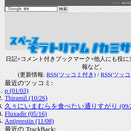
トップ
«前の日記(2
日記+コメント付きブックマーク+他人にも役に
報など。
(更新情報:
RSS(ツッコミ付き)
/
RSS(ツッ
最近のツッコミ:
p (01/03)
Thiramil (10/26)
久々にいまむらを食べたい通りすがり (09/2
Fluxadir (05/16)
Antiprestin (11/08)
最近の TrackBack: