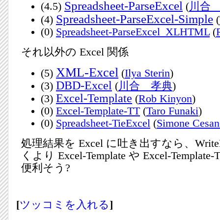
Spreadsheet-ParseExcel
(4.5)
(
川合
Spreadsheet-ParseExcel-Simple
(4)
(
(0)
Spreadsheet-ParseExcel_XLHTML
(
それ以外の Excel 関係
XML-Excel
(5)
(
Ilya Sterin
)
DBD-Excel
(3)
(
川合 孝典
)
Excel-Template
(3)
(
Rob Kinyon
)
(0)
Excel-Template-TT
(
Taro Funaki
)
(0)
Spreadsheet-TieExcel
(
Simone Cesan
処理結果を Excel に吐き出すなら、Write
くより Excel-Template や Excel-Templ
便利そう?
[
ツッコミを入れる
]