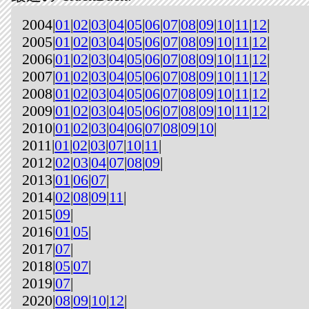
2004|
01
|
02
|
03
|
04
|
05
|
06
|
07
|
08
|
09
|
10
|
11
|
12
|
2005|
01
|
02
|
03
|
04
|
05
|
06
|
07
|
08
|
09
|
10
|
11
|
12
|
2006|
01
|
02
|
03
|
04
|
05
|
06
|
07
|
08
|
09
|
10
|
11
|
12
|
2007|
01
|
02
|
03
|
04
|
05
|
06
|
07
|
08
|
09
|
10
|
11
|
12
|
2008|
01
|
02
|
03
|
04
|
05
|
06
|
07
|
08
|
09
|
10
|
11
|
12
|
2009|
01
|
02
|
03
|
04
|
05
|
06
|
07
|
08
|
09
|
10
|
11
|
12
|
2010|
01
|
02
|
03
|
04
|
06
|
07
|
08
|
09
|
10
|
2011|
01
|
02
|
03
|
07
|
10
|
11
|
2012|
02
|
03
|
04
|
07
|
08
|
09
|
2013|
01
|
06
|
07
|
2014|
02
|
08
|
09
|
11
|
2015|
09
|
2016|
01
|
05
|
2017|
07
|
2018|
05
|
07
|
2019|
07
|
2020|
08
|
09
|
10
|
12
|