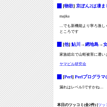
_
[
物欲
]
京ぽん2は凄ま
majika
…でも新機能より寧ろ激し
ところです
_
[
他
]
鮎川
→
網地島
→
家族総出で山蛭被害に遭いまし
ヤマビル研究会
_
[
Perl
]
Perlプログラマ
漏れはレベル5ですかね…
本日のツッコミ(全2件) [
ツッ