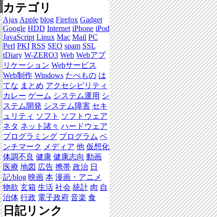
カテゴリ
集
Ajax
Apple
blog
Firefox
Gadget
Google
HDD
Internet
iPhone
iPod
JavaScript
Linux
Mac
Mail
PC
Perl
PKI
RSS
SEO
spam
SSL
tDiary
W-ZERO3
Web
Webアプ
リケーション
Webサービス
Web制作
Windows
たべもの
は
てな
まとめ
アクセシビリティ
カレー
ゲーム
システム運用
シ
ステム開発
システム障害
セキ
ュリティ
ソフト
ソフトウェア
ネタ
ネット諸々
ハードウェア
プログラミング
プログラム
ベ
ンチマーク
メディア
他
仮想化
体調不良
健康
健康志向
動画
医療
地図
広告
携帯
政治
日
記/blog
映画
本
漫画・アニメ
物欲
玄箱
生活
社会
統計
肉
自
治体
行政
電子政府
音楽
食
日記リンク