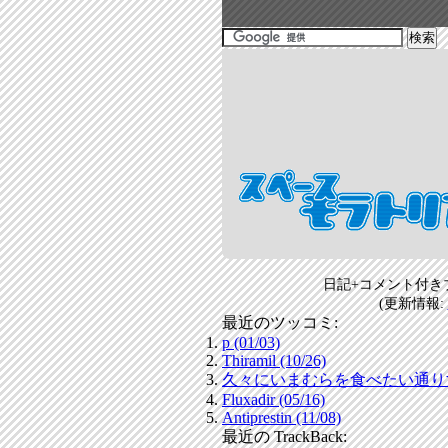
日記+コメント付き
(更新情報:
最近のツッコミ:
p (01/03)
Thiramil (10/26)
久々にいまむらを食べたい通りすがり
Fluxadir (05/16)
Antiprestin (11/08)
最近の TrackBack: