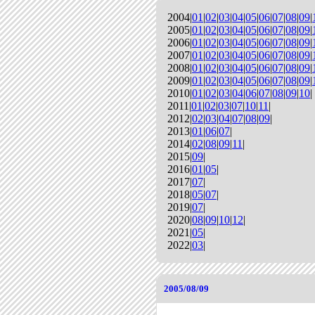
2004|
01
|
02
|
03
|
04
|
05
|
06
|
07
|
08
|
09
|
2005|
01
|
02
|
03
|
04
|
05
|
06
|
07
|
08
|
09
|
2006|
01
|
02
|
03
|
04
|
05
|
06
|
07
|
08
|
09
|
2007|
01
|
02
|
03
|
04
|
05
|
06
|
07
|
08
|
09
|
2008|
01
|
02
|
03
|
04
|
05
|
06
|
07
|
08
|
09
|
2009|
01
|
02
|
03
|
04
|
05
|
06
|
07
|
08
|
09
|
2010|
01
|
02
|
03
|
04
|
06
|
07
|
08
|
09
|
10
|
2011|
01
|
02
|
03
|
07
|
10
|
11
|
2012|
02
|
03
|
04
|
07
|
08
|
09
|
2013|
01
|
06
|
07
|
2014|
02
|
08
|
09
|
11
|
2015|
09
|
2016|
01
|
05
|
2017|
07
|
2018|
05
|
07
|
2019|
07
|
2020|
08
|
09
|
10
|
12
|
2021|
05
|
2022|
03
|
2005/08/09