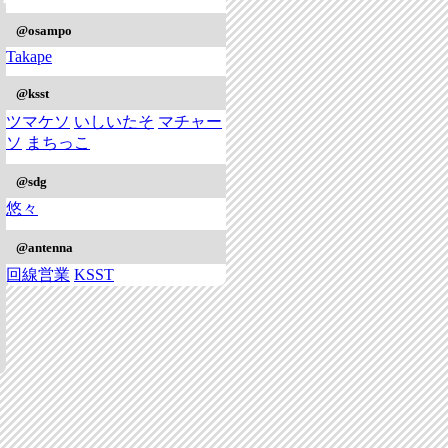
@osampo
Takape
@ksst
ツマケソ
いしいたそ
マチャー
ソ
まちっこ
@sdg
悠々
@antenna
回線営業
KSST