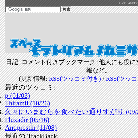
トップ
«前の日記(2
日記+コメント付きブックマーク+他人にも役に
報など。
(更新情報:
RSS(ツッコミ付き)
/
RSS(ツッ
最近のツッコミ:
p (01/03)
Thiramil (10/26)
久々にいまむらを食べたい通りすがり (09/2
Fluxadir (05/16)
Antiprestin (11/08)
最近の TrackBack: