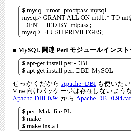
$ mysql -uroot -prootpass mysql
mysql> GRANT ALL ON mtdb.* TO mt@
IDENTIFIED BY 'mtpass';
mysql> FLUSH PRIVILEGES;
■ MySQL 関連 Perl モジュールインス
$ apt-get install perl-DBI
$ apt-get install perl-DBD-MySQL
せっかくだから
Apache::DBI
も使いたい
Vine 向けパッケージは存在しないよう
Apache-DBI-0.94
から
Apache-DBI-0.94.tar
$ perl Makefile.PL
$ make
$ make install