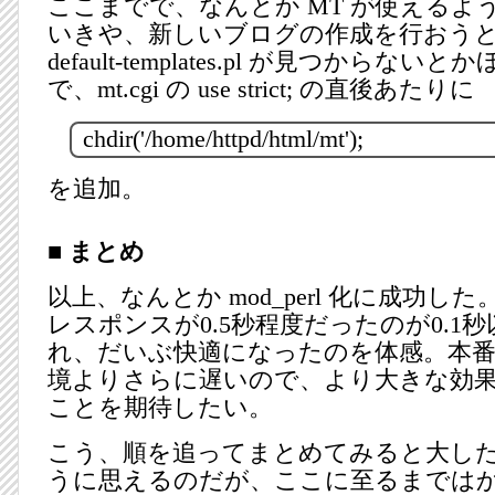
ここまでで、なんとか MT が使えるよ
いきや、新しいブログの作成を行おう
default-templates.pl が見つからな
で、mt.cgi の use strict; の直後あたりに
chdir('/home/httpd/html/mt');
を追加。
■ まとめ
以上、なんとか mod_perl 化に成功し
レスポンスが0.5秒程度だったのが0.1
れ、だいぶ快適になったのを体感。本
境よりさらに遅いので、より大きな効
ことを期待したい。
こう、順を追ってまとめてみると大し
うに思えるのだが、ここに至るまでは