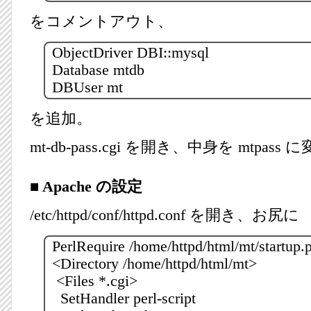
をコメントアウト、
ObjectDriver DBI::mysql
Database mtdb
DBUser mt
を追加。
mt-db-pass.cgi を開き、中身を mtpass 
■ Apache の設定
/etc/httpd/conf/httpd.conf を開き、お尻に
PerlRequire /home/httpd/html/mt/startup.p
<Directory /home/httpd/html/mt>
<Files *.cgi>
SetHandler perl-script