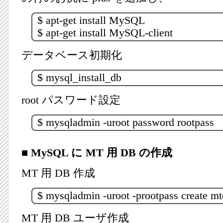
$ apt-get install MySQL
$ apt-get install MySQL-client
データベース初期化
$ mysql_install_db
root パスワード設定
$ mysqladmin -uroot password rootpass
■ MySQL に MT 用 DB の作成
MT 用 DB 作成
$ mysqladmin -uroot -prootpass create m
MT 用 DB ユーザ作成