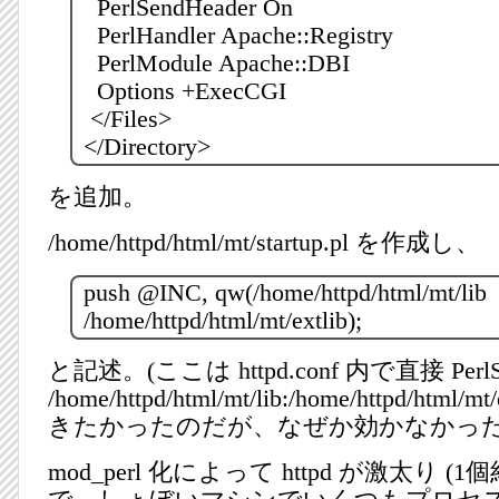
PerlSendHeader On
PerlHandler Apache::Registry
PerlModule Apache::DBI
Options +ExecCGI
</Files>
</Directory>
を追加。
/home/httpd/html/mt/startup.pl を作成し、
push @INC, qw(/home/httpd/html/mt/lib
/home/httpd/html/mt/extlib);
と記述。(ここは httpd.conf 内で直接 PerlSe
/home/httpd/html/mt/lib:/home/httpd/html
きたかったのだが、なぜか効かなかった
mod_perl 化によって httpd が激太り (1