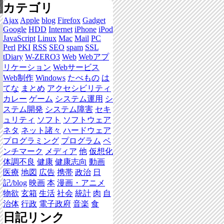
カテゴリ
集
Ajax
Apple
blog
Firefox
Gadget
Google
HDD
Internet
iPhone
iPod
JavaScript
Linux
Mac
Mail
PC
Perl
PKI
RSS
SEO
spam
SSL
tDiary
W-ZERO3
Web
Webアプ
リケーション
Webサービス
Web制作
Windows
たべもの
は
てな
まとめ
アクセシビリティ
カレー
ゲーム
システム運用
シ
ステム開発
システム障害
セキ
ュリティ
ソフト
ソフトウェア
ネタ
ネット諸々
ハードウェア
プログラミング
プログラム
ベ
ンチマーク
メディア
他
仮想化
体調不良
健康
健康志向
動画
医療
地図
広告
携帯
政治
日
記/blog
映画
本
漫画・アニメ
物欲
玄箱
生活
社会
統計
肉
自
治体
行政
電子政府
音楽
食
日記リンク