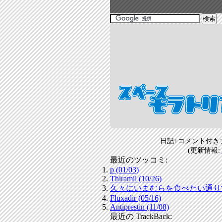
日記+コメント付き
(更新情報:
最近のツッコミ:
p (01/03)
Thiramil (10/26)
久々にいまむらを食べたい通りすがり
Fluxadir (05/16)
Antiprestin (11/08)
最近の TrackBack: