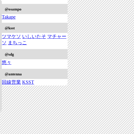
@osampo
Takape
@ksst
ツマケソ
いしいたそ
マチャー
ソ
まちっこ
@sdg
悠々
@antenna
回線営業
KSST