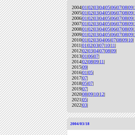
2004|
01
|
02
|
03
|
04
|
05
|
06
|
07
|
08
|
09
|
2005|
01
|
02
|
03
|
04
|
05
|
06
|
07
|
08
|
09
|
2006|
01
|
02
|
03
|
04
|
05
|
06
|
07
|
08
|
09
|
2007|
01
|
02
|
03
|
04
|
05
|
06
|
07
|
08
|
09
|
2008|
01
|
02
|
03
|
04
|
05
|
06
|
07
|
08
|
09
|
2009|
01
|
02
|
03
|
04
|
05
|
06
|
07
|
08
|
09
|
2010|
01
|
02
|
03
|
04
|
06
|
07
|
08
|
09
|
10
|
2011|
01
|
02
|
03
|
07
|
10
|
11
|
2012|
02
|
03
|
04
|
07
|
08
|
09
|
2013|
01
|
06
|
07
|
2014|
02
|
08
|
09
|
11
|
2015|
09
|
2016|
01
|
05
|
2017|
07
|
2018|
05
|
07
|
2019|
07
|
2020|
08
|
09
|
10
|
12
|
2021|
05
|
2022|
03
|
2004/03/18