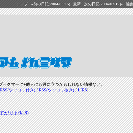
トップ
«前の日記(2004/03/16)
最新
次の日記(2004/03/19)»
編
ブックマーク+他人にも役に立つかもしれない情報など。
RSS(ツッコミ付き)
/
RSS(ツッコミ抜き)
/
LIRS
)
 (09/28)