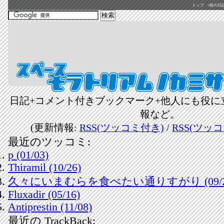
トップ
«前の日記(2
日記+コメント付きブックマーク+他人にも役に
報など。
(更新情報:
RSS(ツッコミ付き)
/
RSS(ツッ
最近のツッコミ:
p (01/03)
Thiramil (10/26)
久々にいまむらを食べたい通りすがり (09/2
Fluxadir (05/16)
Antiprestin (11/08)
最近の TrackBack: