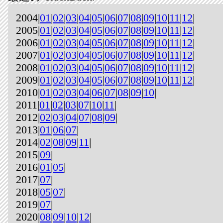
2004|
01
|
02
|
03
|
04
|
05
|
06
|
07
|
08
|
09
|
10
|
11
|
12
|
2005|
01
|
02
|
03
|
04
|
05
|
06
|
07
|
08
|
09
|
10
|
11
|
12
|
2006|
01
|
02
|
03
|
04
|
05
|
06
|
07
|
08
|
09
|
10
|
11
|
12
|
2007|
01
|
02
|
03
|
04
|
05
|
06
|
07
|
08
|
09
|
10
|
11
|
12
|
2008|
01
|
02
|
03
|
04
|
05
|
06
|
07
|
08
|
09
|
10
|
11
|
12
|
2009|
01
|
02
|
03
|
04
|
05
|
06
|
07
|
08
|
09
|
10
|
11
|
12
|
2010|
01
|
02
|
03
|
04
|
06
|
07
|
08
|
09
|
10
|
2011|
01
|
02
|
03
|
07
|
10
|
11
|
2012|
02
|
03
|
04
|
07
|
08
|
09
|
2013|
01
|
06
|
07
|
2014|
02
|
08
|
09
|
11
|
2015|
09
|
2016|
01
|
05
|
2017|
07
|
2018|
05
|
07
|
2019|
07
|
2020|
08
|
09
|
10
|
12
|