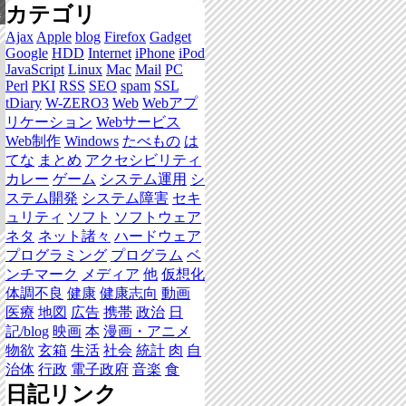
カテゴリ
集
Ajax
Apple
blog
Firefox
Gadget
Google
HDD
Internet
iPhone
iPod
JavaScript
Linux
Mac
Mail
PC
Perl
PKI
RSS
SEO
spam
SSL
tDiary
W-ZERO3
Web
Webアプ
リケーション
Webサービス
Web制作
Windows
たべもの
は
てな
まとめ
アクセシビリティ
カレー
ゲーム
システム運用
シ
ステム開発
システム障害
セキ
ュリティ
ソフト
ソフトウェア
ネタ
ネット諸々
ハードウェア
プログラミング
プログラム
ベ
ンチマーク
メディア
他
仮想化
体調不良
健康
健康志向
動画
医療
地図
広告
携帯
政治
日
記/blog
映画
本
漫画・アニメ
物欲
玄箱
生活
社会
統計
肉
自
治体
行政
電子政府
音楽
食
日記リンク