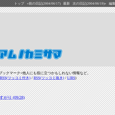
トップ
«前の日記(2004/06/17)
最新
次の日記(2004/06/19)»
編
ブックマーク+他人にも役に立つかもしれない情報など。
RSS(ツッコミ付き)
/
RSS(ツッコミ抜き)
/
LIRS
)
 (09/28)