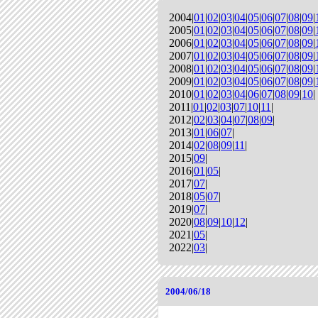
2004|
01
|
02
|
03
|
04
|
05
|
06
|
07
|
08
|
09
|
2005|
01
|
02
|
03
|
04
|
05
|
06
|
07
|
08
|
09
|
2006|
01
|
02
|
03
|
04
|
05
|
06
|
07
|
08
|
09
|
2007|
01
|
02
|
03
|
04
|
05
|
06
|
07
|
08
|
09
|
2008|
01
|
02
|
03
|
04
|
05
|
06
|
07
|
08
|
09
|
2009|
01
|
02
|
03
|
04
|
05
|
06
|
07
|
08
|
09
|
2010|
01
|
02
|
03
|
04
|
06
|
07
|
08
|
09
|
10
|
2011|
01
|
02
|
03
|
07
|
10
|
11
|
2012|
02
|
03
|
04
|
07
|
08
|
09
|
2013|
01
|
06
|
07
|
2014|
02
|
08
|
09
|
11
|
2015|
09
|
2016|
01
|
05
|
2017|
07
|
2018|
05
|
07
|
2019|
07
|
2020|
08
|
09
|
10
|
12
|
2021|
05
|
2022|
03
|
2004/06/18