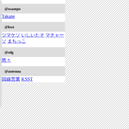
@osampo
Takape
@ksst
ツマケソ
いしいたそ
マチャー
ソ
まちっこ
@sdg
悠々
@antenna
回線営業
KSST