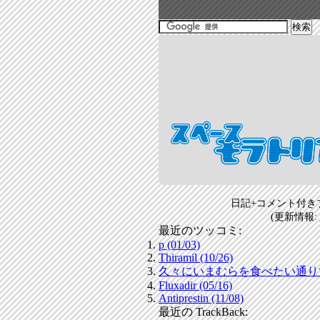
日記+コメント付き
(更新情報:
最近のツッコミ:
p (01/03)
Thiramil (10/26)
久々にいまむらを食べたい通りすがり
Fluxadir (05/16)
Antiprestin (11/08)
最近の TrackBack: