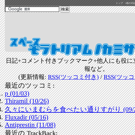
トップ
«前の日記(2
日記+コメント付きブックマーク+他人にも役に
報など。
(更新情報:
RSS(ツッコミ付き)
/
RSS(ツッ
最近のツッコミ:
p (01/03)
Thiramil (10/26)
久々にいまむらを食べたい通りすがり (09/2
Fluxadir (05/16)
Antiprestin (11/08)
最近の TrackBack: