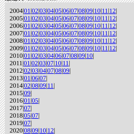
2004|
01
|
02
|
03
|
04
|
05
|
06
|
07
|
08
|
09
|
10
|
11
|
12
|
2005|
01
|
02
|
03
|
04
|
05
|
06
|
07
|
08
|
09
|
10
|
11
|
12
|
2006|
01
|
02
|
03
|
04
|
05
|
06
|
07
|
08
|
09
|
10
|
11
|
12
|
2007|
01
|
02
|
03
|
04
|
05
|
06
|
07
|
08
|
09
|
10
|
11
|
12
|
2008|
01
|
02
|
03
|
04
|
05
|
06
|
07
|
08
|
09
|
10
|
11
|
12
|
2009|
01
|
02
|
03
|
04
|
05
|
06
|
07
|
08
|
09
|
10
|
11
|
12
|
2010|
01
|
02
|
03
|
04
|
06
|
07
|
08
|
09
|
10
|
2011|
01
|
02
|
03
|
07
|
10
|
11
|
2012|
02
|
03
|
04
|
07
|
08
|
09
|
2013|
01
|
06
|
07
|
2014|
02
|
08
|
09
|
11
|
2015|
09
|
2016|
01
|
05
|
2017|
07
|
2018|
05
|
07
|
2019|
07
|
2020|
08
|
09
|
10
|
12
|