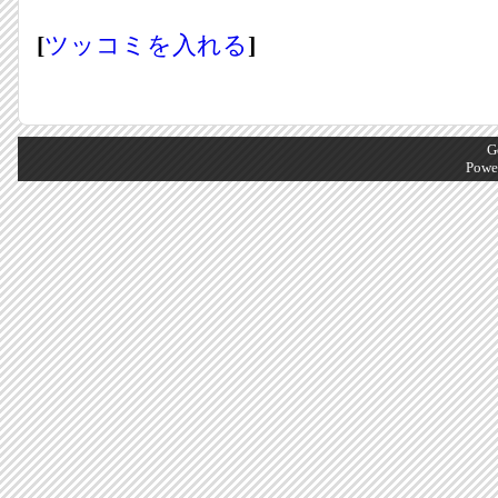
[
ツッコミを入れる
]
G
Powe