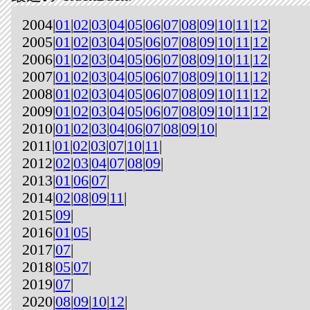
2004|
01
|
02
|
03
|
04
|
05
|
06
|
07
|
08
|
09
|
10
|
11
|
12
|
2005|
01
|
02
|
03
|
04
|
05
|
06
|
07
|
08
|
09
|
10
|
11
|
12
|
2006|
01
|
02
|
03
|
04
|
05
|
06
|
07
|
08
|
09
|
10
|
11
|
12
|
2007|
01
|
02
|
03
|
04
|
05
|
06
|
07
|
08
|
09
|
10
|
11
|
12
|
2008|
01
|
02
|
03
|
04
|
05
|
06
|
07
|
08
|
09
|
10
|
11
|
12
|
2009|
01
|
02
|
03
|
04
|
05
|
06
|
07
|
08
|
09
|
10
|
11
|
12
|
2010|
01
|
02
|
03
|
04
|
06
|
07
|
08
|
09
|
10
|
2011|
01
|
02
|
03
|
07
|
10
|
11
|
2012|
02
|
03
|
04
|
07
|
08
|
09
|
2013|
01
|
06
|
07
|
2014|
02
|
08
|
09
|
11
|
2015|
09
|
2016|
01
|
05
|
2017|
07
|
2018|
05
|
07
|
2019|
07
|
2020|
08
|
09
|
10
|
12
|