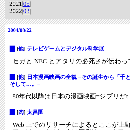
2021|
05
|
2022|
03
|
2004/08/22
_
[
他
]
テレビゲームとデジタル科学展
セガと NEC とアタリの必死さが伝わっ
_
[
他
]
日本漫画映画の全貌 −その誕生から「千
そして…。−
80年代以降は日本の漫画映画=ジブリだt
_
[
肉
]
太昌園
Web 上でのリサーチによるとここが上