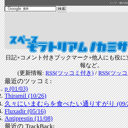
トップ
«前の日記(2
日記+コメント付きブックマーク+他人にも役に
報など。
(更新情報:
RSS(ツッコミ付き)
/
RSS(ツッ
最近のツッコミ:
p (01/03)
Thiramil (10/26)
久々にいまむらを食べたい通りすがり (09/2
Fluxadir (05/16)
Antiprestin (11/08)
最近の TrackBack: