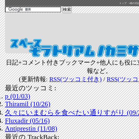
トップ
«前の日記(2
日記+コメント付きブックマーク+他人にも役に
報など。
(更新情報:
RSS(ツッコミ付き)
/
RSS(ツッ
最近のツッコミ:
p (01/03)
Thiramil (10/26)
久々にいまむらを食べたい通りすがり (09/2
Fluxadir (05/16)
Antiprestin (11/08)
最近の TrackBack: