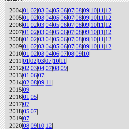
2004|
01
|
02
|
03
|
04
|
05
|
06
|
07
|
08
|
09
|
10
|
11
|
12
|
2005|
01
|
02
|
03
|
04
|
05
|
06
|
07
|
08
|
09
|
10
|
11
|
12
|
2006|
01
|
02
|
03
|
04
|
05
|
06
|
07
|
08
|
09
|
10
|
11
|
12
|
2007|
01
|
02
|
03
|
04
|
05
|
06
|
07
|
08
|
09
|
10
|
11
|
12
|
2008|
01
|
02
|
03
|
04
|
05
|
06
|
07
|
08
|
09
|
10
|
11
|
12
|
2009|
01
|
02
|
03
|
04
|
05
|
06
|
07
|
08
|
09
|
10
|
11
|
12
|
2010|
01
|
02
|
03
|
04
|
06
|
07
|
08
|
09
|
10
|
2011|
01
|
02
|
03
|
07
|
10
|
11
|
2012|
02
|
03
|
04
|
07
|
08
|
09
|
2013|
01
|
06
|
07
|
2014|
02
|
08
|
09
|
11
|
2015|
09
|
2016|
01
|
05
|
2017|
07
|
2018|
05
|
07
|
2019|
07
|
2020|
08
|
09
|
10
|
12
|