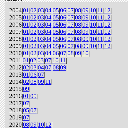
2004|
01
|
02
|
03
|
04
|
05
|
06
|
07
|
08
|
09
|
10
|
11
|
12
|
2005|
01
|
02
|
03
|
04
|
05
|
06
|
07
|
08
|
09
|
10
|
11
|
12
|
2006|
01
|
02
|
03
|
04
|
05
|
06
|
07
|
08
|
09
|
10
|
11
|
12
|
2007|
01
|
02
|
03
|
04
|
05
|
06
|
07
|
08
|
09
|
10
|
11
|
12
|
2008|
01
|
02
|
03
|
04
|
05
|
06
|
07
|
08
|
09
|
10
|
11
|
12
|
2009|
01
|
02
|
03
|
04
|
05
|
06
|
07
|
08
|
09
|
10
|
11
|
12
|
2010|
01
|
02
|
03
|
04
|
06
|
07
|
08
|
09
|
10
|
2011|
01
|
02
|
03
|
07
|
10
|
11
|
2012|
02
|
03
|
04
|
07
|
08
|
09
|
2013|
01
|
06
|
07
|
2014|
02
|
08
|
09
|
11
|
2015|
09
|
2016|
01
|
05
|
2017|
07
|
2018|
05
|
07
|
2019|
07
|
2020|
08
|
09
|
10
|
12
|