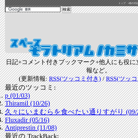
トップ
«前の日記(2
日記+コメント付きブックマーク+他人にも役に
報など。
(更新情報:
RSS(ツッコミ付き)
/
RSS(ツッ
最近のツッコミ:
p (01/03)
Thiramil (10/26)
久々にいまむらを食べたい通りすがり (09/2
Fluxadir (05/16)
Antiprestin (11/08)
最近の TrackBack: