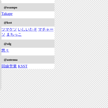
@osampo
Takape
@ksst
ツマケソ
いしいたそ
マチャー
ソ
まちっこ
@sdg
悠々
@antenna
回線営業
KSST