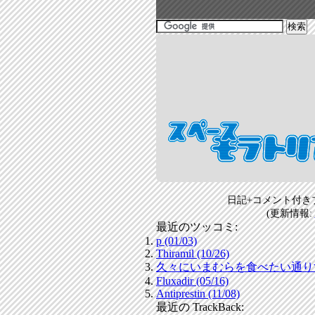
日記+コメント付き
(更新情報:
最近のツッコミ:
p (01/03)
Thiramil (10/26)
久々にいまむらを食べたい通りすがり
Fluxadir (05/16)
Antiprestin (11/08)
最近の TrackBack: