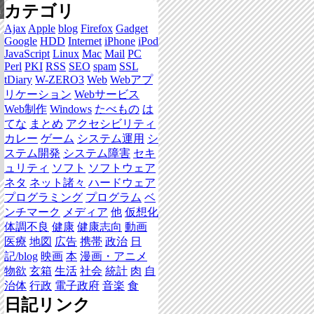
カテゴリ
集
Ajax
Apple
blog
Firefox
Gadget
Google
HDD
Internet
iPhone
iPod
JavaScript
Linux
Mac
Mail
PC
Perl
PKI
RSS
SEO
spam
SSL
tDiary
W-ZERO3
Web
Webアプ
リケーション
Webサービス
Web制作
Windows
たべもの
は
てな
まとめ
アクセシビリティ
カレー
ゲーム
システム運用
シ
ステム開発
システム障害
セキ
ュリティ
ソフト
ソフトウェア
ネタ
ネット諸々
ハードウェア
プログラミング
プログラム
ベ
ンチマーク
メディア
他
仮想化
体調不良
健康
健康志向
動画
医療
地図
広告
携帯
政治
日
記/blog
映画
本
漫画・アニメ
物欲
玄箱
生活
社会
統計
肉
自
治体
行政
電子政府
音楽
食
日記リンク