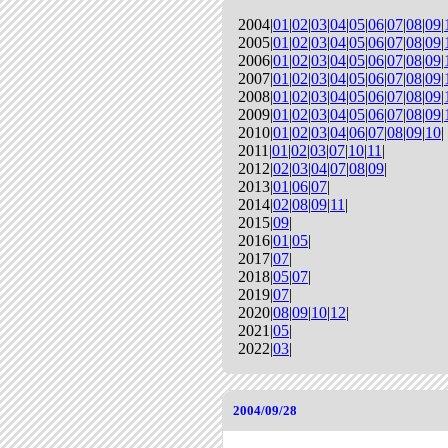
2004|
01
|
02
|
03
|
04
|
05
|
06
|
07
|
08
|
09
|
2005|
01
|
02
|
03
|
04
|
05
|
06
|
07
|
08
|
09
|
2006|
01
|
02
|
03
|
04
|
05
|
06
|
07
|
08
|
09
|
2007|
01
|
02
|
03
|
04
|
05
|
06
|
07
|
08
|
09
|
2008|
01
|
02
|
03
|
04
|
05
|
06
|
07
|
08
|
09
|
2009|
01
|
02
|
03
|
04
|
05
|
06
|
07
|
08
|
09
|
2010|
01
|
02
|
03
|
04
|
06
|
07
|
08
|
09
|
10
|
2011|
01
|
02
|
03
|
07
|
10
|
11
|
2012|
02
|
03
|
04
|
07
|
08
|
09
|
2013|
01
|
06
|
07
|
2014|
02
|
08
|
09
|
11
|
2015|
09
|
2016|
01
|
05
|
2017|
07
|
2018|
05
|
07
|
2019|
07
|
2020|
08
|
09
|
10
|
12
|
2021|
05
|
2022|
03
|
2004/09/28