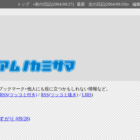
トップ
«前の日記(2004/09/27)
最新
次の日記(2004/09/29)»
編
ブックマーク+他人にも役に立つかもしれない情報など。
RSS(ツッコミ付き)
/
RSS(ツッコミ抜き)
/
LIRS
)
 (09/28)