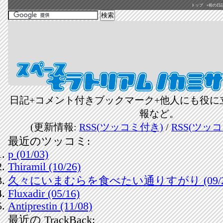
トップ
«前の日記(2
日記+コメント付きブックマーク+他人にも役に
報など。
(更新情報:
RSS(ツッコミ付き)
/
RSS(ツッ
最近のツッコミ:
p (01/03)
Thiramil (10/26)
久々にいまむらを食べたい通りすがり (09/2
Fluxadir (05/16)
Antiprestin (11/08)
最近の TrackBack: