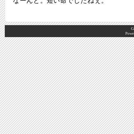
なーんと。短い命でしたねぇ。
G
Powe