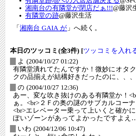
有隣堂跡地への入居店舗決まる
@SFC
湘南台の有隣堂が閉店だぁ!!!
@藤沢
有隣堂の跡
@藤沢生活
「
湘南台 GAIA が
」へ続く。
本日のツッコミ(全3件) [
ツッコミを入れ
_
よ
(2004/10/27 01:22)
有隣堂潰れてたんですか！微妙にオタ
クの品揃えが結構好きだったのに、、
_
の
(2004/10/27 12:36)
あー、変な吹き抜けのある有隣堂か！<b
ぁ。<br>２Ｆの奥の謎のサブカルコー
<br>エレベーター乗って上いくと確か
ぽいゾーンがあってよかったですよえ
_
いわ
(2004/12/06 10:47)