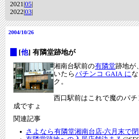
2021|
05
|
2022|
03
|
2004/10/26
_
[
他
] 有隣堂跡地が
湘南台駅前の
有隣堂
跡地が
いたら
パチンコ GAIA に
な
ク。
西口駅前はこれで魔のパチ
成ですょ
関連記事
さよなら有隣堂湘南台店-六月末で