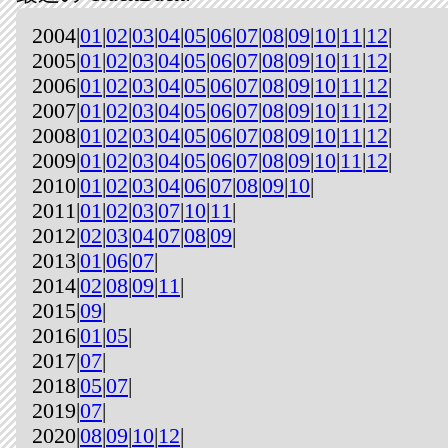
2004|
01
|
02
|
03
|
04
|
05
|
06
|
07
|
08
|
09
|
10
|
11
|
12
|
2005|
01
|
02
|
03
|
04
|
05
|
06
|
07
|
08
|
09
|
10
|
11
|
12
|
2006|
01
|
02
|
03
|
04
|
05
|
06
|
07
|
08
|
09
|
10
|
11
|
12
|
2007|
01
|
02
|
03
|
04
|
05
|
06
|
07
|
08
|
09
|
10
|
11
|
12
|
2008|
01
|
02
|
03
|
04
|
05
|
06
|
07
|
08
|
09
|
10
|
11
|
12
|
2009|
01
|
02
|
03
|
04
|
05
|
06
|
07
|
08
|
09
|
10
|
11
|
12
|
2010|
01
|
02
|
03
|
04
|
06
|
07
|
08
|
09
|
10
|
2011|
01
|
02
|
03
|
07
|
10
|
11
|
2012|
02
|
03
|
04
|
07
|
08
|
09
|
2013|
01
|
06
|
07
|
2014|
02
|
08
|
09
|
11
|
2015|
09
|
2016|
01
|
05
|
2017|
07
|
2018|
05
|
07
|
2019|
07
|
2020|
08
|
09
|
10
|
12
|