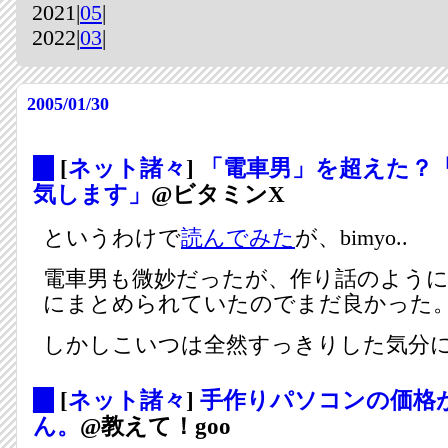
2021|
05
|
2022|
03
|
2005/01/30
_
[
ネット諸々
]
「電車男」を超えた？
気します」
@ビタミンX
というわけで
読んでみた
が、bimyo..
電車男も微妙だったが、作り話のよう
にまとめられていたのでまだ良かった
しかしこいつは全然すっきりした気分に
_
[
ネット諸々
]
手作りパソコンの価格
ん。
@教えて！goo