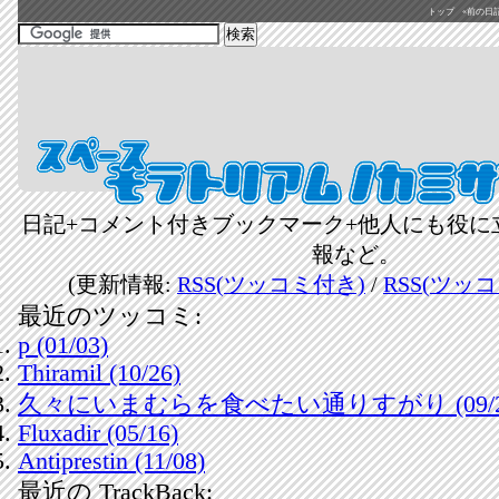
トップ
«前の日記(2
日記+コメント付きブックマーク+他人にも役に
報など。
(更新情報:
RSS(ツッコミ付き)
/
RSS(ツッ
最近のツッコミ:
p (01/03)
Thiramil (10/26)
久々にいまむらを食べたい通りすがり (09/2
Fluxadir (05/16)
Antiprestin (11/08)
最近の TrackBack: