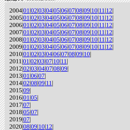
2004|
01
|
02
|
03
|
04
|
05
|
06
|
07
|
08
|
09
|
10
|
11
|
12
|
2005|
01
|
02
|
03
|
04
|
05
|
06
|
07
|
08
|
09
|
10
|
11
|
12
|
2006|
01
|
02
|
03
|
04
|
05
|
06
|
07
|
08
|
09
|
10
|
11
|
12
|
2007|
01
|
02
|
03
|
04
|
05
|
06
|
07
|
08
|
09
|
10
|
11
|
12
|
2008|
01
|
02
|
03
|
04
|
05
|
06
|
07
|
08
|
09
|
10
|
11
|
12
|
2009|
01
|
02
|
03
|
04
|
05
|
06
|
07
|
08
|
09
|
10
|
11
|
12
|
2010|
01
|
02
|
03
|
04
|
06
|
07
|
08
|
09
|
10
|
2011|
01
|
02
|
03
|
07
|
10
|
11
|
2012|
02
|
03
|
04
|
07
|
08
|
09
|
2013|
01
|
06
|
07
|
2014|
02
|
08
|
09
|
11
|
2015|
09
|
2016|
01
|
05
|
2017|
07
|
2018|
05
|
07
|
2019|
07
|
2020|
08
|
09
|
10
|
12
|