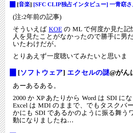
_
[
音楽
]
[SFC CLIP独占インタビュー] 一青窈さ
(注:2年前の記事)
そういえば
KOE
の ML で何度か見た
人を見たことがなかったので勝手に男
いたわけだが。
とりあえず一度聴いてみたいと思いま
_
[
ソフトウェア
]
エクセルの謎
@がん
あーあるある。
2000 か XP あたりから Word は SDI
Excel は MDI のままで、でもタスク
かにも SDI であるかのように振る舞
動になりましたね…