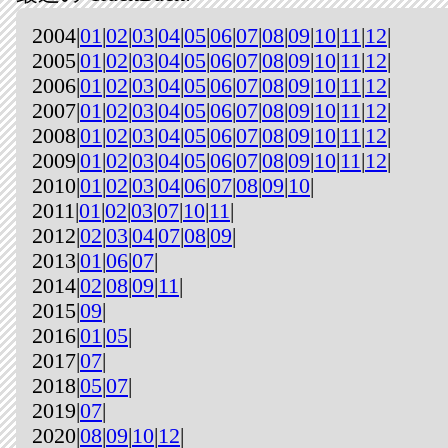
2004|
01
|
02
|
03
|
04
|
05
|
06
|
07
|
08
|
09
|
10
|
11
|
12
|
2005|
01
|
02
|
03
|
04
|
05
|
06
|
07
|
08
|
09
|
10
|
11
|
12
|
2006|
01
|
02
|
03
|
04
|
05
|
06
|
07
|
08
|
09
|
10
|
11
|
12
|
2007|
01
|
02
|
03
|
04
|
05
|
06
|
07
|
08
|
09
|
10
|
11
|
12
|
2008|
01
|
02
|
03
|
04
|
05
|
06
|
07
|
08
|
09
|
10
|
11
|
12
|
2009|
01
|
02
|
03
|
04
|
05
|
06
|
07
|
08
|
09
|
10
|
11
|
12
|
2010|
01
|
02
|
03
|
04
|
06
|
07
|
08
|
09
|
10
|
2011|
01
|
02
|
03
|
07
|
10
|
11
|
2012|
02
|
03
|
04
|
07
|
08
|
09
|
2013|
01
|
06
|
07
|
2014|
02
|
08
|
09
|
11
|
2015|
09
|
2016|
01
|
05
|
2017|
07
|
2018|
05
|
07
|
2019|
07
|
2020|
08
|
09
|
10
|
12
|