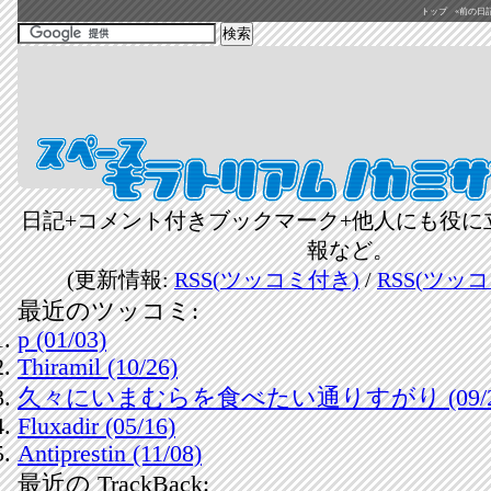
トップ
«前の日記(2
日記+コメント付きブックマーク+他人にも役に
報など。
(更新情報:
RSS(ツッコミ付き)
/
RSS(ツッ
最近のツッコミ:
p (01/03)
Thiramil (10/26)
久々にいまむらを食べたい通りすがり (09/2
Fluxadir (05/16)
Antiprestin (11/08)
最近の TrackBack: