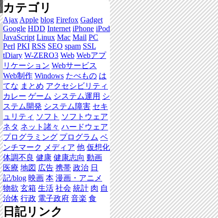
カテゴリ
集
Ajax
Apple
blog
Firefox
Gadget
Google
HDD
Internet
iPhone
iPod
JavaScript
Linux
Mac
Mail
PC
Perl
PKI
RSS
SEO
spam
SSL
tDiary
W-ZERO3
Web
Webアプ
リケーション
Webサービス
Web制作
Windows
たべもの
は
てな
まとめ
アクセシビリティ
カレー
ゲーム
システム運用
シ
ステム開発
システム障害
セキ
ュリティ
ソフト
ソフトウェア
ネタ
ネット諸々
ハードウェア
プログラミング
プログラム
ベ
ンチマーク
メディア
他
仮想化
体調不良
健康
健康志向
動画
医療
地図
広告
携帯
政治
日
記/blog
映画
本
漫画・アニメ
物欲
玄箱
生活
社会
統計
肉
自
治体
行政
電子政府
音楽
食
日記リンク