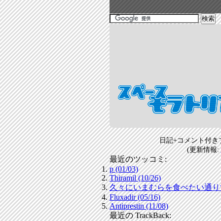
日記+コメント付き
(更新情報:
最近のツッコミ:
p (01/03)
Thiramil (10/26)
久々にいまむらを食べたい通りすがり
Fluxadir (05/16)
Antiprestin (11/08)
最近の TrackBack: