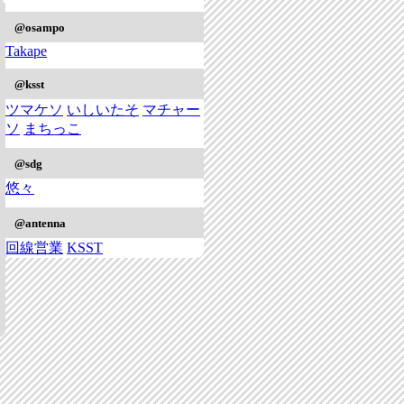
@osampo
Takape
@ksst
ツマケソ
いしいたそ
マチャー
ソ
まちっこ
@sdg
悠々
@antenna
回線営業
KSST