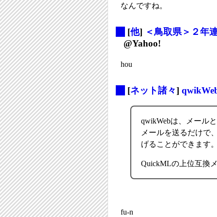
なんですね。
_
[
他
]
＜鳥取県＞２年
@Yahoo!
hou
_
[
ネット諸々
]
qwikWe
qwikWebは、メー
メールを送るだけで、
げることができます
QuickMLの上位
fu-n