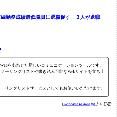
連続勤務成績最低職員に退職促す ３人が退職
b
ルとWebをあわせた新しいコミュニケーションツールです。
メーリングリストや書き込み可能なWebサイトを立ち上
。
互換メーリングリストサービスとしてもお使いいただけます。
[
Welocome to qwik.jp!
より引用]