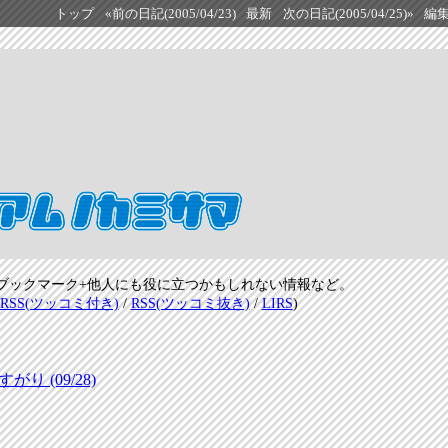
トップ
«前の日記(2005/04/23)
最新
次の日記(2005/04/25)»
編
ブックマーク+他人にも役に立つかもしれない情報など。
RSS(ツッコミ付き)
/
RSS(ツッコミ抜き)
/
LIRS
)
 (09/28)