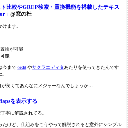
スト比較やGREP検索・置換機能を搭載したテキス
or」
@窓の杜
かけます。
・置換が可能
用可能
は今まで
oedit
や
サクラエディタ
あたりを使ってきたんです
ね。
何が良くてあんなにメジャーなんでしょうか…
le Mapsを表示する
みが大変丁寧に解説されてる。
ったけど、仕組みをこうやって解説されると意外にシンプル