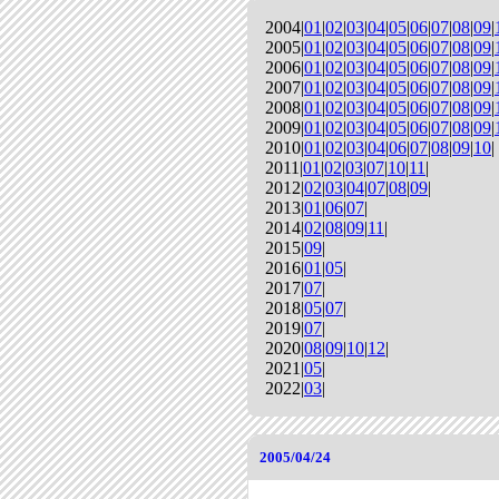
2004|
01
|
02
|
03
|
04
|
05
|
06
|
07
|
08
|
09
|
2005|
01
|
02
|
03
|
04
|
05
|
06
|
07
|
08
|
09
|
2006|
01
|
02
|
03
|
04
|
05
|
06
|
07
|
08
|
09
|
2007|
01
|
02
|
03
|
04
|
05
|
06
|
07
|
08
|
09
|
2008|
01
|
02
|
03
|
04
|
05
|
06
|
07
|
08
|
09
|
2009|
01
|
02
|
03
|
04
|
05
|
06
|
07
|
08
|
09
|
2010|
01
|
02
|
03
|
04
|
06
|
07
|
08
|
09
|
10
|
2011|
01
|
02
|
03
|
07
|
10
|
11
|
2012|
02
|
03
|
04
|
07
|
08
|
09
|
2013|
01
|
06
|
07
|
2014|
02
|
08
|
09
|
11
|
2015|
09
|
2016|
01
|
05
|
2017|
07
|
2018|
05
|
07
|
2019|
07
|
2020|
08
|
09
|
10
|
12
|
2021|
05
|
2022|
03
|
2005/04/24