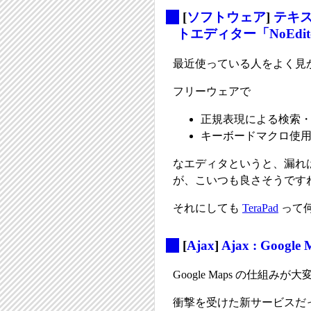
_
[
ソフトウェア
]
テキ
トエディター「NoEdit
最近使っている人をよく見
フリーウェアで
正規表現による検索
キーボードマクロ使
なエディタというと、漏れ
が、こいつも良さそうです
それにしても
TeraPad
って
_
[
Ajax
]
Ajax : Goog
Google Maps の仕組
衝撃を受けた新サービスだ